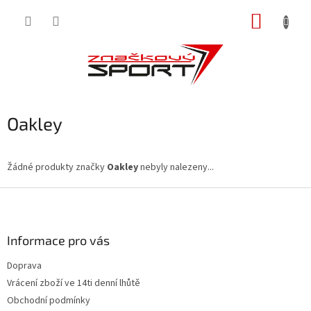
Přejít
NÁKUP
na
obsah
KOŠÍK
Oakley
Žádné produkty značky
Oakley
nebyly nalezeny...
Z
á
p
a
Informace pro vás
t
Doprava
í
Vrácení zboží ve 14ti denní lhůtě
Obchodní podmínky