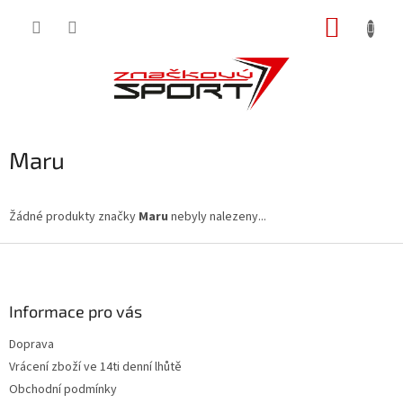
Přejít
NÁKUP
na
obsah
KOŠÍK
Maru
Žádné produkty značky
Maru
nebyly nalezeny...
Z
á
p
a
Informace pro vás
t
Doprava
í
Vrácení zboží ve 14ti denní lhůtě
Obchodní podmínky