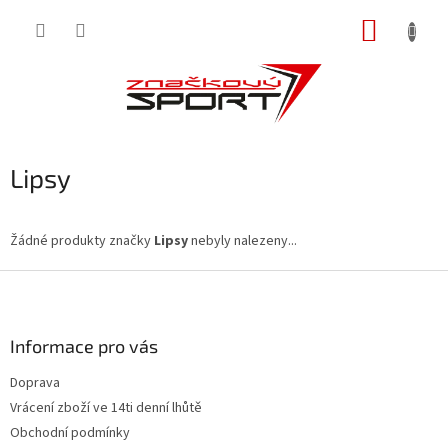
Přejít
NÁKUP
na
obsah
KOŠÍK
Lipsy
Žádné produkty značky
Lipsy
nebyly nalezeny...
Z
á
p
a
Informace pro vás
t
Doprava
í
Vrácení zboží ve 14ti denní lhůtě
Obchodní podmínky