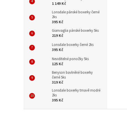
1 149 Kč
Lonsdale pánské boxerky černé
2ks
395 Kč
Gianvaglia pánské boxerky 5ks
219 Kč
Lonsdale boxerky černé 2ks
395 Kč
Neviditelné ponožky 5ks
125 Kč
Benyson bavlněné boxerky
černé 5ks
319 Kč
Lonsdale boxerky tmavě modré
2ks
395 Kč
Z
á
p