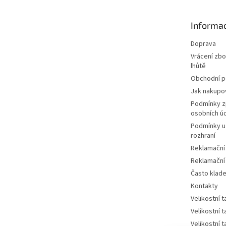
a
t
Informac
í
Doprava
Vrácení zbo
lhůtě
Obchodní 
Jak nakupo
Podmínky z
osobních ú
Podmínky u
rozhraní
Reklamační
Reklamační
Často klad
Kontakty
Velikostní 
Velikostní 
Velikostní 