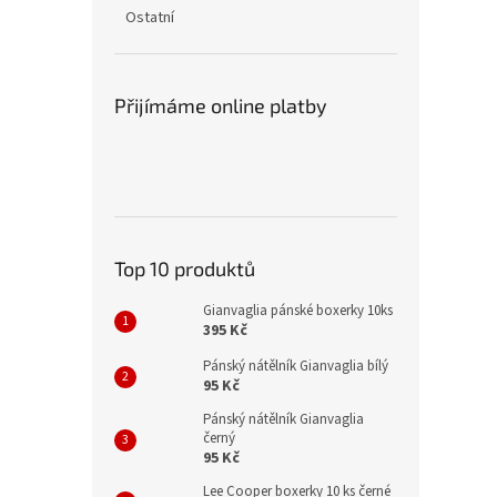
n
Ostatní
e
l
Přijímáme online platby
Top 10 produktů
Gianvaglia pánské boxerky 10ks
395 Kč
Pánský nátělník Gianvaglia bílý
95 Kč
Pánský nátělník Gianvaglia
černý
95 Kč
Lee Cooper boxerky 10 ks černé