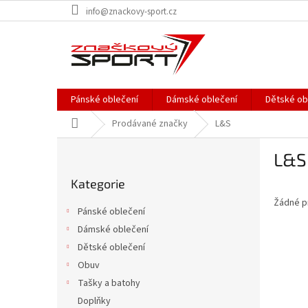
Přejít
info@znackovy-sport.cz
na
obsah
Pánské oblečení
Dámské oblečení
Dětské ob
Domů
Prodávané značky
L&S
P
L&S
o
Přeskočit
s
Kategorie
kategorie
t
Žádné p
r
Pánské oblečení
a
Dámské oblečení
n
Dětské oblečení
n
í
Obuv
p
Tašky a batohy
a
Doplňky