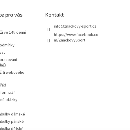
e pro vás
Kontakt
info
@
znackovy-sport.cz
ží ve 14ti denní
https://www.facebook.co
m/ZnackovySport
podmínky
vat
pracování
dajů
žití webového
 řád
 formulář
ené otázky
tabulky dámské
tabulky pánské
tabulka dětské