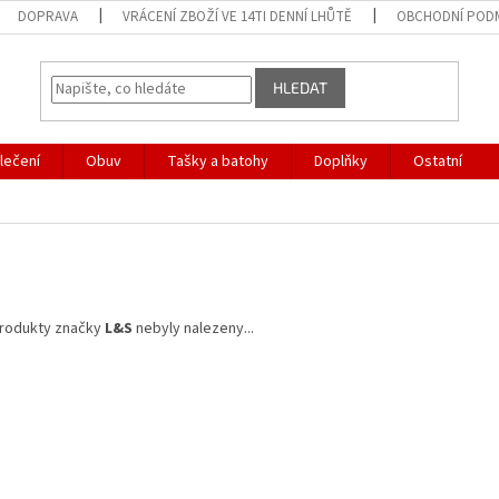
DOPRAVA
VRÁCENÍ ZBOŽÍ VE 14TI DENNÍ LHŮTĚ
OBCHODNÍ POD
HLEDAT
lečení
Obuv
Tašky a batohy
Doplňky
Ostatní
rodukty značky
L&S
nebyly nalezeny...