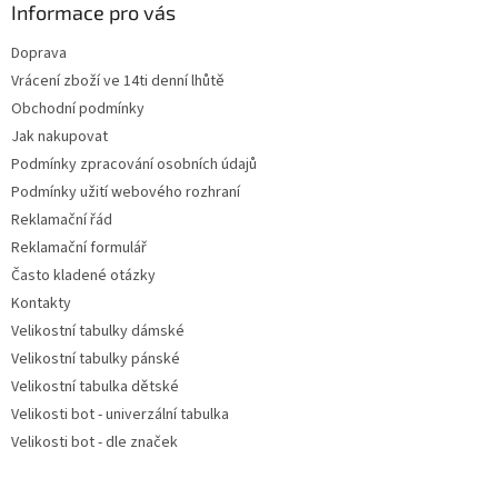
a
Informace pro vás
c
t
í
Doprava
í
p
Vrácení zboží ve 14ti denní lhůtě
r
v
Obchodní podmínky
k
Jak nakupovat
y
Podmínky zpracování osobních údajů
v
ý
Podmínky užití webového rozhraní
p
Reklamační řád
i
Reklamační formulář
s
u
Často kladené otázky
Kontakty
Velikostní tabulky dámské
Velikostní tabulky pánské
Velikostní tabulka dětské
Velikosti bot - univerzální tabulka
Velikosti bot - dle značek