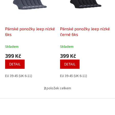
i
r
s
o
p
d
r
u
o
k
d
t
Pánské ponožky Jeep nízké
Pánské ponožky Jeep nízké
u
ů
6ks
černé 6ks
k
t
Skladem
Skladem
ů
399 Kč
399 Kč
DETAIL
DETAIL
EU 39-45 (UK 6-11)
EU 39-45 (UK 6-11)
2
položek celkem
O
v
l
Z
á
á
d
p
a