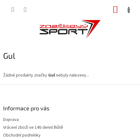
Přejít
NÁKUP
na
obsah
KOŠÍK
Gul
Žádné produkty značky
Gul
nebyly nalezeny...
Z
á
p
a
Informace pro vás
t
Doprava
í
Vrácení zboží ve 14ti denní lhůtě
Obchodní podmínky