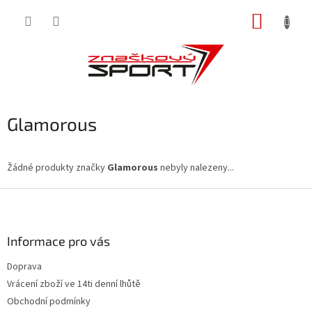
Přejít
NÁKUP
na
obsah
KOŠÍK
Glamorous
Žádné produkty značky
Glamorous
nebyly nalezeny...
Z
á
p
a
Informace pro vás
t
Doprava
í
Vrácení zboží ve 14ti denní lhůtě
Obchodní podmínky