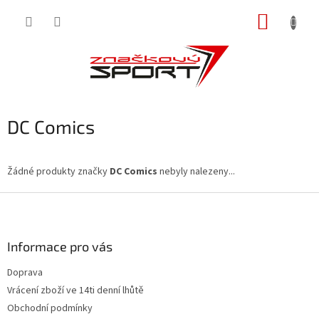
Přejít
NÁKUP
na
obsah
KOŠÍK
DC Comics
Žádné produkty značky
DC Comics
nebyly nalezeny...
Z
á
p
a
Informace pro vás
t
Doprava
í
Vrácení zboží ve 14ti denní lhůtě
Obchodní podmínky