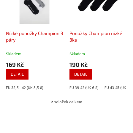
i
r
s
o
p
d
r
u
o
k
d
t
Nízké ponožky Champion 3
Ponožky Champion nízké
u
ů
páry
3ks
k
t
Skladem
Skladem
ů
169 Kč
190 Kč
DETAIL
DETAIL
EU 38,5 - 42 (UK 5,5-8)
EU 39-42 (UK 6-8)
EU 43-45 (UK 9-1
2
položek celkem
O
v
l
Z
á
á
d
p
a