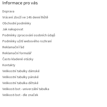
a
Informace pro vás
c
t
í
Doprava
í
p
Vrácení zboží ve 14ti denní lhůtě
r
v
Obchodní podmínky
k
Jak nakupovat
y
Podmínky zpracování osobních údajů
v
ý
Podmínky užití webového rozhraní
p
Reklamační řád
i
Reklamační formulář
s
u
Často kladené otázky
Kontakty
Velikostní tabulky dámské
Velikostní tabulky pánské
Velikostní tabulka dětské
Velikosti bot - univerzální tabulka
Velikosti bot - dle značek