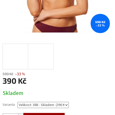
590 Kč
–33 %
590 Kč
–33 %
390 Kč
Měrná
Skladem
cena:
Varianta