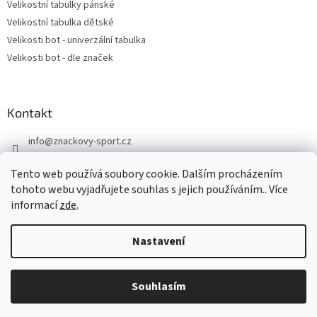
Velikostní tabulky pánské
Velikostní tabulka dětské
Velikosti bot - univerzální tabulka
Velikosti bot - dle značek
Kontakt
info
@
znackovy-sport.cz
https://www.facebook.com/ZnackovySport
Tento web používá soubory cookie. Dalším procházením
tohoto webu vyjadřujete souhlas s jejich používáním.. Více
informací
zde
.
Nastavení
Vytvořil Shoptet
DOVOLENÁ - objednávky přijaté nyní odešleme v pondělí 10.8.
Souhlasím
Copyright 2026
Značkový sport
. Všechna práva vyhrazena.
Děkujeme za pochopení.