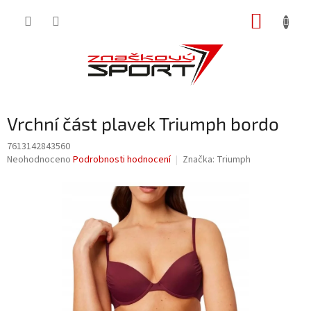
Přejít
NÁKUP
na
obsah
KOŠÍK
Vrchní část plavek Triumph bordo
7613142843560
Průměrné
Neohodnoceno
Podrobnosti hodnocení
Značka:
Triumph
hodnocení
produktu
je
0,0
z
5
hvězdiček.