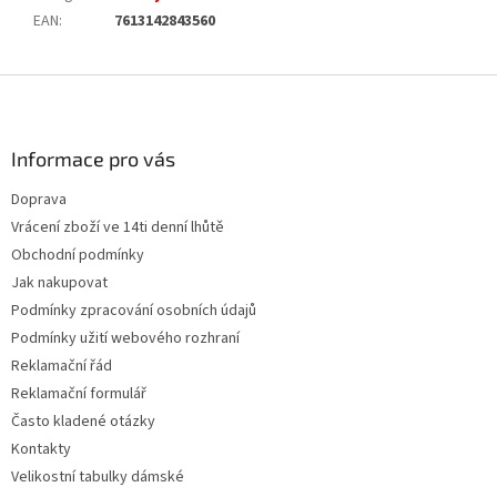
EAN
:
7613142843560
Z
á
p
a
Informace pro vás
t
Doprava
í
Vrácení zboží ve 14ti denní lhůtě
Obchodní podmínky
Jak nakupovat
Podmínky zpracování osobních údajů
Podmínky užití webového rozhraní
Reklamační řád
Reklamační formulář
Často kladené otázky
Kontakty
Velikostní tabulky dámské