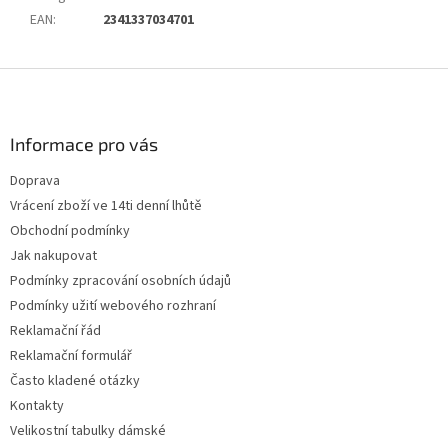
EAN
:
2341337034701
Z
á
p
a
Informace pro vás
t
Doprava
í
Vrácení zboží ve 14ti denní lhůtě
Obchodní podmínky
Jak nakupovat
Podmínky zpracování osobních údajů
Podmínky užití webového rozhraní
Reklamační řád
Reklamační formulář
Často kladené otázky
Kontakty
Velikostní tabulky dámské