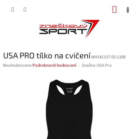
Přejít
NÁKUP
na
obsah
KOŠÍK
USA PRO tílko na cvičení
WH341337-03-1268
Průměrné
Neohodnoceno
Podrobnosti hodnocení
Značka:
USA Pro
hodnocení
produktu
je
0,0
z
5
hvězdiček.