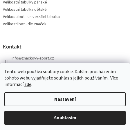
Velikostní tabulky pánské
Velikostní tabulka dětské
Velikosti bot - univerzální tabulka
Velikosti bot - dle značek
Kontakt
info
@
znackovy-sport.cz
https://www.facebook.com/ZnackovySport
Tento web používá soubory cookie. Dalším procházením
tohoto webu vyjadřujete souhlas s jejich používáním.. Více
informací
zde
.
Nastavení
Vytvořil Shoptet
DOVOLENÁ - objednávky přijaté nyní odešleme v pondělí 10.8.
Souhlasím
Copyright 2026
Značkový sport
. Všechna práva vyhrazena.
Děkujeme za pochopení.