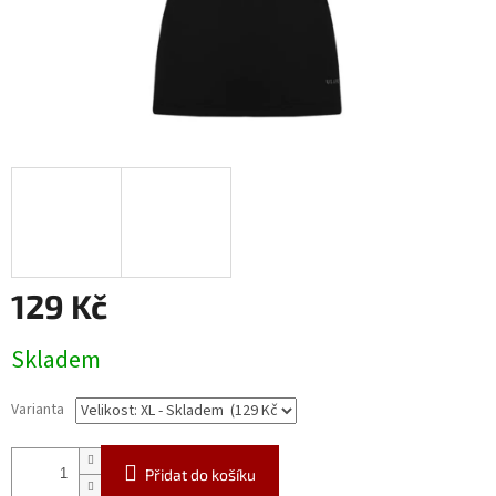
129 Kč
Měrná
Skladem
cena:
Varianta
Přidat do košíku