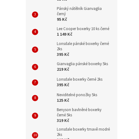
Pánský nátělník Gianvaglia
černý
95 Kč
Lee Cooper boxerky 10 ks černé
1 149 Kč
Lonsdale pánské boxerky černé
2ks
395 Kč
Gianvaglia pánské boxerky 5ks
219 Kč
Lonsdale boxerky černé 2ks
395 Kč
Neviditelné ponožky 5ks
125 Kč
Benyson bavlněné boxerky
černé 5ks
319 Kč
Lonsdale boxerky tmavě modré
2ks