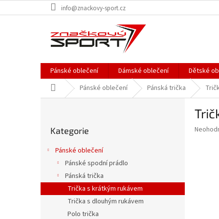
Přejít
info@znackovy-sport.cz
na
obsah
Pánské oblečení
Dámské oblečení
Dětské ob
Domů
Pánské oblečení
Pánská trička
Trič
P
Trič
o
Přeskočit
s
Průměr
Neohod
Kategorie
kategorie
t
hodnoce
r
produkt
Pánské oblečení
a
je
Pánské spodní prádlo
0,0
n
z
Pánská trička
n
5
í
Trička s krátkým rukávem
hvězdič
p
Trička s dlouhým rukávem
a
Polo trička