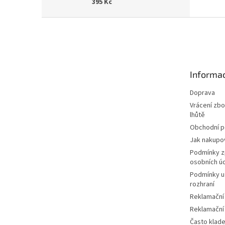
395 Kč
Z
á
p
a
t
Informac
í
Doprava
Vrácení zbo
lhůtě
Obchodní 
Jak nakupo
Podmínky z
osobních ú
Podmínky u
rozhraní
Reklamační
Reklamační
Často klad