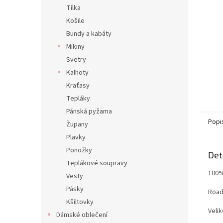
n
Tílka
e
Košile
l
Bundy a kabáty
Mikiny
Svetry
Kalhoty
Kraťasy
Tepláky
Pánská pyžama
Popi
Župany
Plavky
Ponožky
Det
Teplákové soupravy
100%
Vesty
Pásky
Roads
Kšiltovky
Velik
Dámské oblečení