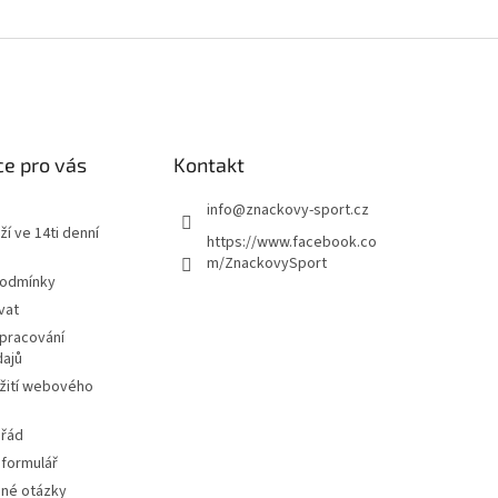
e pro vás
Kontakt
info
@
znackovy-sport.cz
ží ve 14ti denní
https://www.facebook.co
m/ZnackovySport
podmínky
vat
pracování
dajů
žití webového
 řád
 formulář
ené otázky