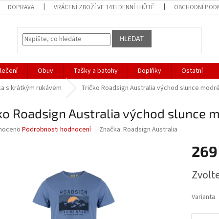
DOPRAVA
VRÁCENÍ ZBOŽÍ VE 14TI DENNÍ LHŮTĚ
OBCHODNÍ POD
HLEDAT
lečení
Obuv
Tašky a batohy
Doplňky
Ostatní
ka s krátkým rukávem
Tričko Roadsign Australia východ slunce modr
ko Roadsign Australia východ slunce 
né
noceno
Podrobnosti hodnocení
Značka:
Roadsign Australia
ní
269
u
Měrná
Zvolt
cena:
ek.
Varianta