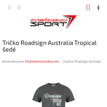
Přejít
NÁKUP
na
obsah
KOŠÍK
Tričko Roadsign Australia Tropical
šedé
Průměrné
Neohodnoceno
Podrobnosti hodnocení
Značka:
Roadsign Australia
hodnocení
produktu
je
0,0
z
5
hvězdiček.