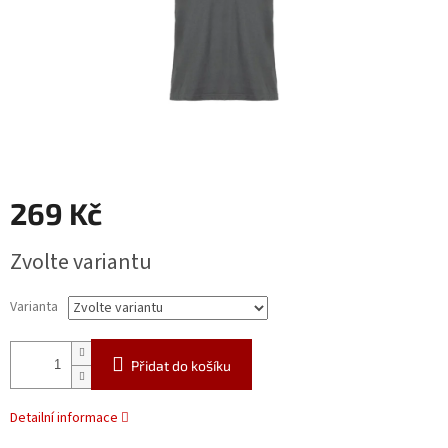
269 Kč
Měrná
Zvolte variantu
cena:
Varianta
Přidat do košíku
Detailní informace