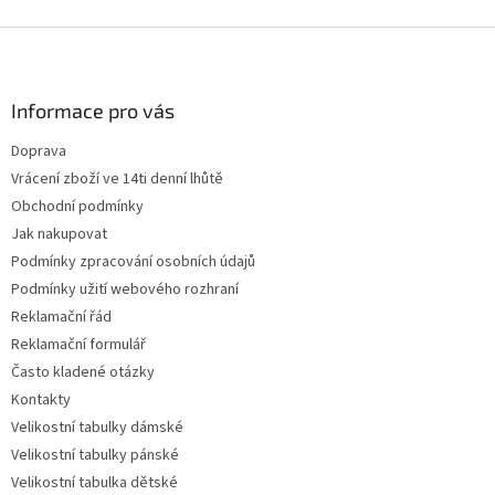
Z
á
p
a
Informace pro vás
t
Doprava
í
Vrácení zboží ve 14ti denní lhůtě
Obchodní podmínky
Jak nakupovat
Podmínky zpracování osobních údajů
Podmínky užití webového rozhraní
Reklamační řád
Reklamační formulář
Často kladené otázky
Kontakty
Velikostní tabulky dámské
Velikostní tabulky pánské
Velikostní tabulka dětské