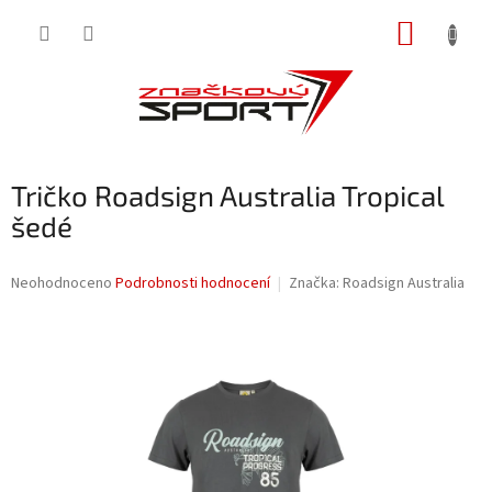
Přejít
NÁKUP
na
obsah
KOŠÍK
Tričko Roadsign Australia Tropical
šedé
Průměrné
Neohodnoceno
Podrobnosti hodnocení
Značka:
Roadsign Australia
hodnocení
produktu
je
0,0
z
5
hvězdiček.