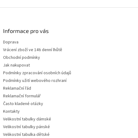
Z
á
p
a
Informace pro vás
t
Doprava
í
Vrácení zboží ve 14ti denní lhůtě
Obchodní podmínky
Jak nakupovat
Podmínky zpracování osobních údajů
Podmínky užití webového rozhraní
Reklamační řád
Reklamační formulář
Často kladené otázky
Kontakty
Velikostní tabulky dámské
Velikostní tabulky pánské
Velikostní tabulka dětské