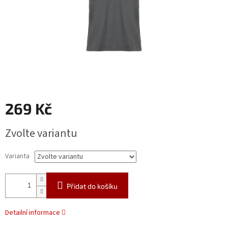
269 Kč
Měrná
Zvolte variantu
cena:
Varianta
Přidat do košíku
Detailní informace