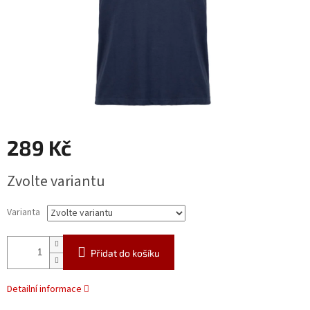
289 Kč
Měrná
Zvolte variantu
cena:
Varianta
Přidat do košíku
Detailní informace