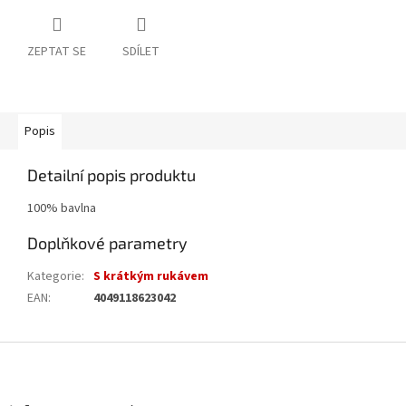
ZEPTAT SE
SDÍLET
Popis
Detailní popis produktu
100% bavlna
Doplňkové parametry
Kategorie
:
S krátkým rukávem
EAN
:
4049118623042
Z
á
p