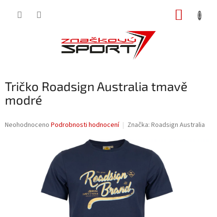
Přejít
NÁKUP
na
obsah
KOŠÍK
Tričko Roadsign Australia tmavě
modré
Průměrné
Neohodnoceno
Podrobnosti hodnocení
Značka:
Roadsign Australia
hodnocení
produktu
je
0,0
z
5
hvězdiček.