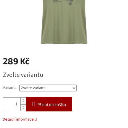
289 Kč
Měrná
Zvolte variantu
cena:
Varianta
Přidat do košíku
Detailní informace