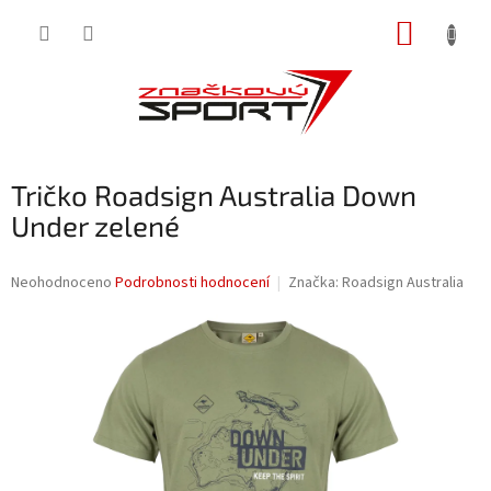
Přejít
NÁKUP
na
obsah
KOŠÍK
Tričko Roadsign Australia Down
Under zelené
Průměrné
Neohodnoceno
Podrobnosti hodnocení
Značka:
Roadsign Australia
hodnocení
produktu
je
0,0
z
5
hvězdiček.