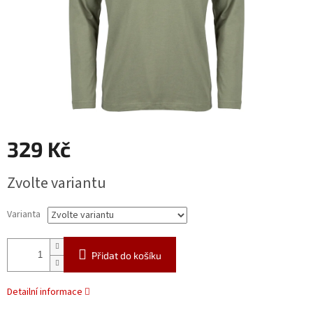
329 Kč
Měrná
Zvolte variantu
cena:
Varianta
Přidat do košíku
Detailní informace