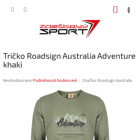
Přejít
NÁKUP
na
obsah
KOŠÍK
Tričko Roadsign Australia Adventure
khaki
Průměrné
Neohodnoceno
Podrobnosti hodnocení
Značka:
Roadsign Australia
hodnocení
produktu
je
0,0
z
5
hvězdiček.