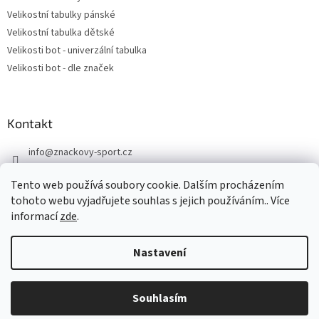
Velikostní tabulky pánské
Velikostní tabulka dětské
Velikosti bot - univerzální tabulka
Velikosti bot - dle značek
Kontakt
info
@
znackovy-sport.cz
https://www.facebook.com/ZnackovySport
Tento web používá soubory cookie. Dalším procházením
tohoto webu vyjadřujete souhlas s jejich používáním.. Více
informací
zde
.
Nastavení
Vytvořil Shoptet
DOVOLENÁ - objednávky přijaté nyní odešleme v pondělí 10.8.
Souhlasím
Copyright 2026
Značkový sport
. Všechna práva vyhrazena.
Děkujeme za pochopení.