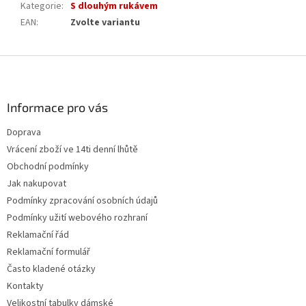
Kategorie
:
S dlouhým rukávem
EAN
:
Zvolte variantu
Z
á
p
a
Informace pro vás
t
Doprava
í
Vrácení zboží ve 14ti denní lhůtě
Obchodní podmínky
Jak nakupovat
Podmínky zpracování osobních údajů
Podmínky užití webového rozhraní
Reklamační řád
Reklamační formulář
Často kladené otázky
Kontakty
Velikostní tabulky dámské