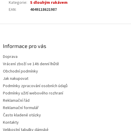
Kategorie
:
S dlouhým rukávem
EAN
:
4049118621987
Z
á
p
a
Informace pro vás
t
Doprava
í
Vrácení zboží ve 14ti denní lhůtě
Obchodní podmínky
Jak nakupovat
Podmínky zpracování osobních údajů
Podmínky užití webového rozhraní
Reklamační řád
Reklamační formulář
Často kladené otázky
Kontakty
Velikostní tabulky dámské