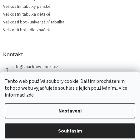
Velikostní tabulky pánské
Velikostní tabulka dětské
Velikosti bot - univerzální tabulka
Velikosti bot - dle značek
Kontakt
info
@
znackovy-sport.cz
https://www.facebook.com/ZnackovySport
Tento web používá soubory cookie. Dalším procházením
tohoto webu vyjadřujete souhlas s jejich používáním.. Více
informací
zde
.
Nastavení
Vytvořil Shoptet
DOVOLENÁ - objednávky přijaté nyní odešleme v pondělí 10.8.
Souhlasím
Copyright 2026
Značkový sport
. Všechna práva vyhrazena.
Děkujeme za pochopení.