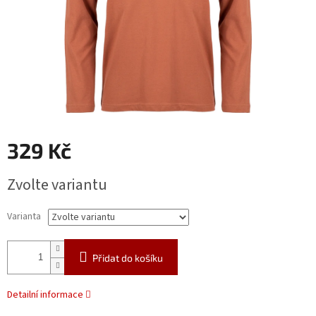
329 Kč
Měrná
Zvolte variantu
cena:
Varianta
Přidat do košíku
Detailní informace