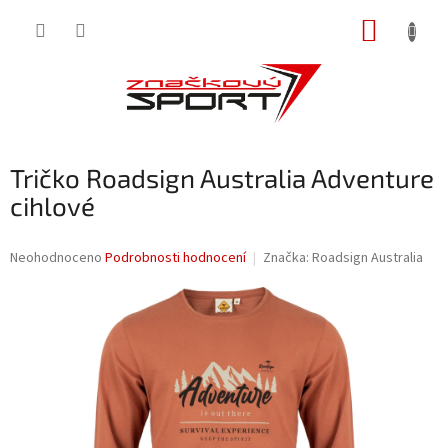
Přejít
NÁKUP
na
obsah
KOŠÍK
Tričko Roadsign Australia Adventure
cihlové
Průměrné
Neohodnoceno
Podrobnosti hodnocení
Značka:
Roadsign Australia
hodnocení
produktu
je
0,0
z
5
hvězdiček.