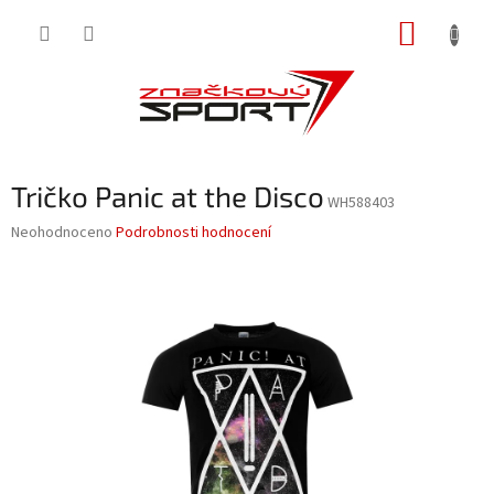
Přejít
NÁKUP
na
obsah
KOŠÍK
Tričko Panic at the Disco
WH588403
Průměrné
Neohodnoceno
Podrobnosti hodnocení
hodnocení
produktu
je
0,0
z
5
hvězdiček.