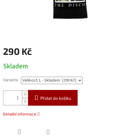
290 Kč
Měrná
Skladem
cena:
Varianta
Přidat do košíku
Detailní informace