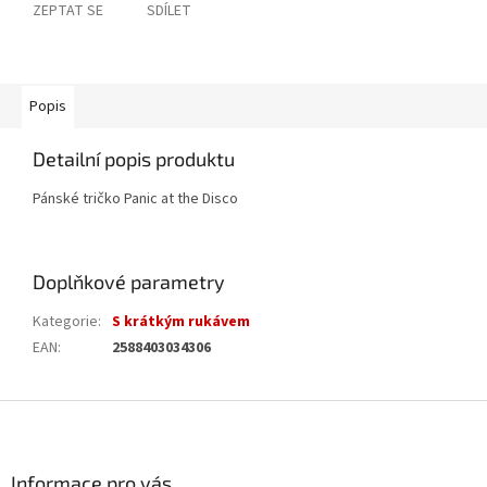
ZEPTAT SE
SDÍLET
Popis
Detailní popis produktu
Pánské tričko Panic at the Disco
Doplňkové parametry
Kategorie
:
S krátkým rukávem
EAN
:
2588403034306
Z
á
p
a
Informace pro vás