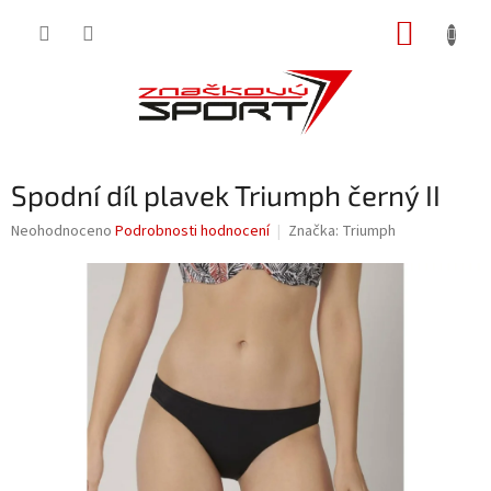
Přejít
NÁKUP
na
obsah
KOŠÍK
Spodní díl plavek Triumph černý II
Průměrné
Neohodnoceno
Podrobnosti hodnocení
Značka:
Triumph
hodnocení
produktu
je
0,0
z
5
hvězdiček.