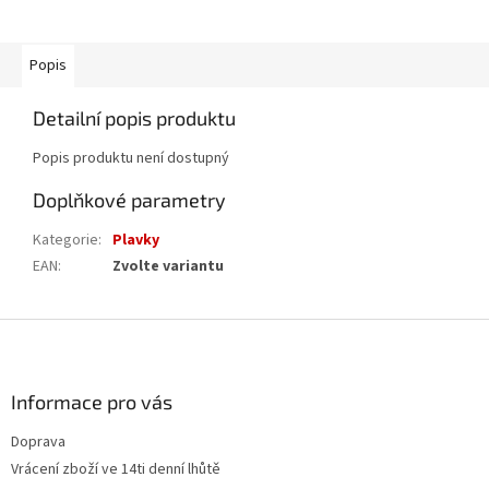
Popis
Detailní popis produktu
Popis produktu není dostupný
Doplňkové parametry
Kategorie
:
Plavky
EAN
:
Zvolte variantu
Z
á
p
a
Informace pro vás
t
Doprava
í
Vrácení zboží ve 14ti denní lhůtě