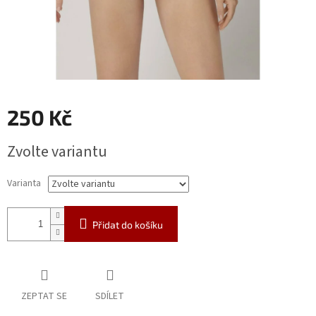
250 Kč
Měrná
Zvolte variantu
cena:
Varianta
Přidat do košíku
ZEPTAT SE
SDÍLET