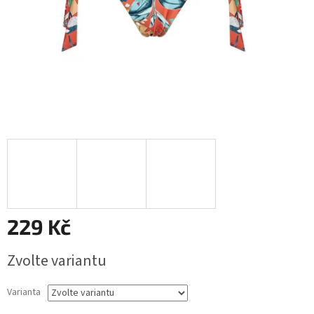
229 Kč
Měrná
Zvolte variantu
cena:
Varianta