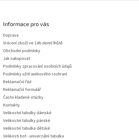
Z
á
p
a
Informace pro vás
t
Doprava
í
Vrácení zboží ve 14ti denní lhůtě
Obchodní podmínky
Jak nakupovat
Podmínky zpracování osobních údajů
Podmínky užití webového rozhraní
Reklamační řád
Reklamační formulář
Často kladené otázky
Kontakty
Velikostní tabulky dámské
Velikostní tabulky pánské
Velikostní tabulka dětské
Velikosti bot - univerzální tabulka