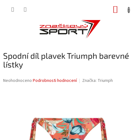
Přejít
NÁKUP
na
obsah
KOŠÍK
Spodní díl plavek Triumph barevné
lístky
Průměrné
Neohodnoceno
Podrobnosti hodnocení
Značka:
Triumph
hodnocení
produktu
je
0,0
z
5
hvězdiček.