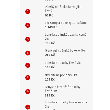
Pánský nátělník Gianvaglia
černý
95 Kč
Lee Cooper boxerky 10 ks černé
1 149 Kč
Lonsdale pánské boxerky černé
2ks
395 Kč
Gianvaglia pánské boxerky 5ks
219 Kč
Lonsdale boxerky černé 2ks
395 Kč
Neviditelné ponožky 5ks
125 Kč
Benyson bavlněné boxerky
černé 5ks
319 Kč
Lonsdale boxerky tmavě modré
2ks