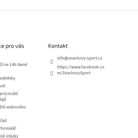
e pro vás
Kontakt
info
@
znackovy-sport.cz
ží ve 14ti denní
https://www.facebook.co
m/ZnackovySport
podmínky
vat
pracování
dajů
žití webového
 řád
 formulář
ené otázky