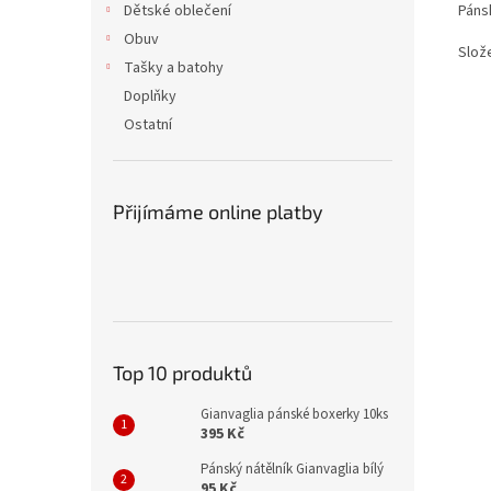
Páns
Dětské oblečení
Obuv
Slož
Tašky a batohy
Doplňky
Ostatní
Přijímáme online platby
Top 10 produktů
Gianvaglia pánské boxerky 10ks
395 Kč
Pánský nátělník Gianvaglia bílý
95 Kč