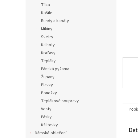
n
Tílka
e
Košile
l
Bundy a kabáty
Mikiny
Svetry
Kalhoty
Kraťasy
Tepláky
Pánská pyžama
Župany
Plavky
Ponožky
Teplákové soupravy
Vesty
Popi
Pásky
Kšiltovky
Det
Dámské oblečení