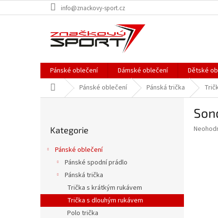
Přejít
info@znackovy-sport.cz
na
obsah
Pánské oblečení
Dámské oblečení
Dětské ob
Domů
Pánské oblečení
Pánská trička
Trič
P
Sond
o
Přeskočit
s
Průměr
Neohod
Kategorie
kategorie
t
hodnoce
r
produkt
Pánské oblečení
a
je
Pánské spodní prádlo
0,0
n
z
Pánská trička
n
5
í
Trička s krátkým rukávem
hvězdič
p
Trička s dlouhým rukávem
a
Polo trička