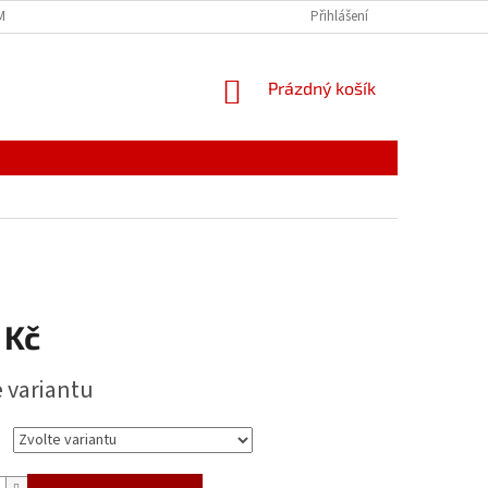
MÍNKY
JAK NAKUPOVAT
PODMÍNKY ZPRACOVÁNÍ OSOBNÍCH ÚDAJŮ
Přihlášení
NÁKUPNÍ
Prázdný košík
KOŠÍK
 Kč
e variantu