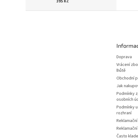
395 Kč
Z
á
p
a
t
Informac
í
Doprava
Vrácení zbo
lhůtě
Obchodní 
Jak nakupo
Podmínky z
osobních ú
Podmínky u
rozhraní
Reklamační
Reklamační
Často klad