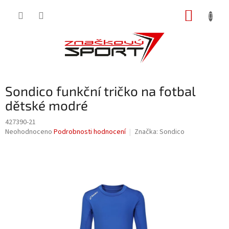
Přejít
NÁKUP
na
obsah
KOŠÍK
Sondico funkční tričko na fotbal
dětské modré
427390-21
Průměrné
Neohodnoceno
Podrobnosti hodnocení
Značka:
Sondico
hodnocení
produktu
je
0,0
z
5
hvězdiček.