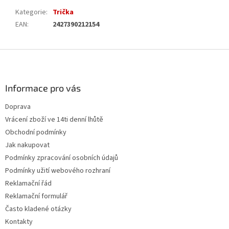
Kategorie
:
Trička
EAN
:
2427390212154
Z
á
p
a
Informace pro vás
t
Doprava
í
Vrácení zboží ve 14ti denní lhůtě
Obchodní podmínky
Jak nakupovat
Podmínky zpracování osobních údajů
Podmínky užití webového rozhraní
Reklamační řád
Reklamační formulář
Často kladené otázky
Kontakty