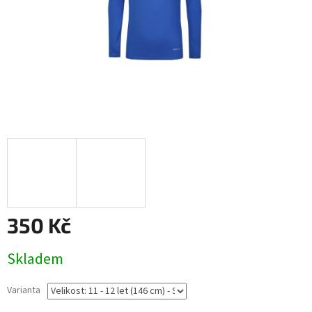
350 Kč
Měrná
Skladem
cena:
Varianta