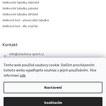
Velikostní tabulky dámské
Velikostní tabulky pánské
Velikostní tabulka dětské
Velikosti bot - univerzální tabulka
Velikosti bot - dle značek
Kontakt
info
@
znackovy-sport.cz
https://www.facebook.com/ZnackovySport
Tento web používá soubory cookie. Dalším procházením
tohoto webu vyjadřujete souhlas s jejich používáním.. Více
informací
zde
.
Nastavení
Vytvořil Shoptet
DOVOLENÁ - objednávky přijaté nyní odešleme v pondělí 10.8.
Souhlasím
Copyright 2026
Značkový sport
. Všechna práva vyhrazena.
Děkujeme za pochopení.