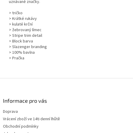
uznávané značky.
> tričko
> Krátké rukávy
> kulaté krční
> žebrovaný límec
> Stripe trim detail
> Block barva
> Slazenger branding
> 100% bavlna
> Pračka
Z
á
p
a
Informace pro vás
t
Doprava
í
Vrácení zboží ve 14ti denní lhůtě
Obchodní podmínky