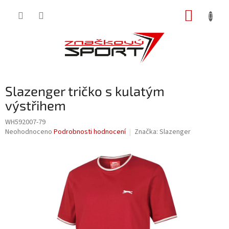
Přejít
NÁKUP
na
obsah
KOŠÍK
Slazenger tričko s kulatým
výstřihem
WH592007-79
Průměrné
Neohodnoceno
Podrobnosti hodnocení
Značka:
Slazenger
hodnocení
produktu
je
0,0
z
5
hvězdiček.