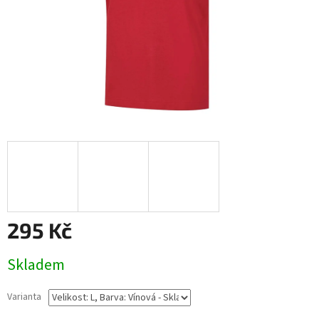
295 Kč
Měrná
Skladem
cena:
Varianta