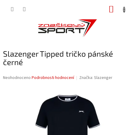
Přejít
NÁKUP
na
obsah
KOŠÍK
Slazenger Tipped tričko pánské
černé
Průměrné
Neohodnoceno
Podrobnosti hodnocení
Značka:
Slazenger
hodnocení
produktu
je
0,0
z
5
hvězdiček.