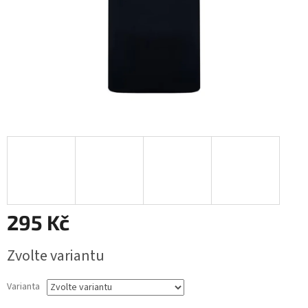
295 Kč
Měrná
Zvolte variantu
cena:
Varianta