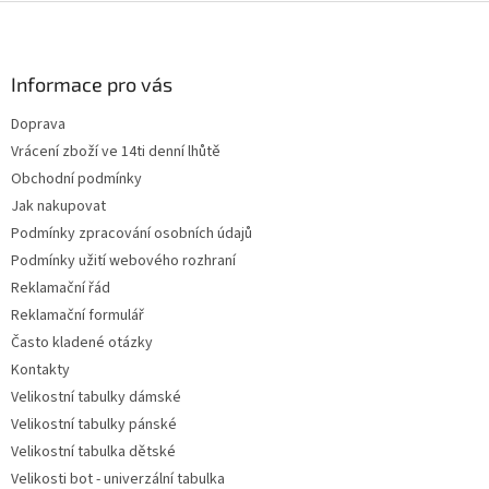
Z
á
p
a
Informace pro vás
t
Doprava
í
Vrácení zboží ve 14ti denní lhůtě
Obchodní podmínky
Jak nakupovat
Podmínky zpracování osobních údajů
Podmínky užití webového rozhraní
Reklamační řád
Reklamační formulář
Často kladené otázky
Kontakty
Velikostní tabulky dámské
Velikostní tabulky pánské
Velikostní tabulka dětské
Velikosti bot - univerzální tabulka