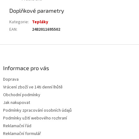
Doplňkové parametry
Kategorie
:
Tepláky
EAN
:
2482011695502
Z
á
p
a
Informace pro vás
t
Doprava
í
Vrácení zboží ve 14ti denní lhůtě
Obchodní podmínky
Jak nakupovat
Podmínky zpracování osobních údajů
Podmínky užití webového rozhraní
Reklamační řád
Reklamační formulář