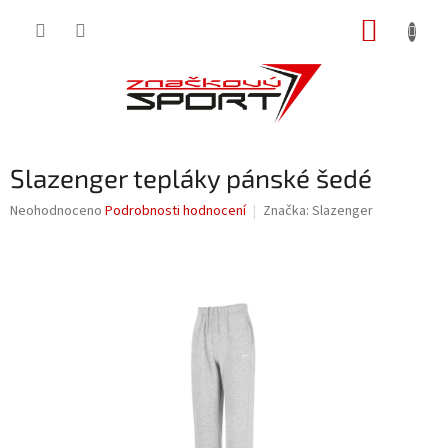
Přejít
NÁKUP
na
obsah
KOŠÍK
Slazenger tepláky pánské šedé
Průměrné
Neohodnoceno
Podrobnosti hodnocení
Značka:
Slazenger
hodnocení
produktu
je
0,0
z
5
hvězdiček.