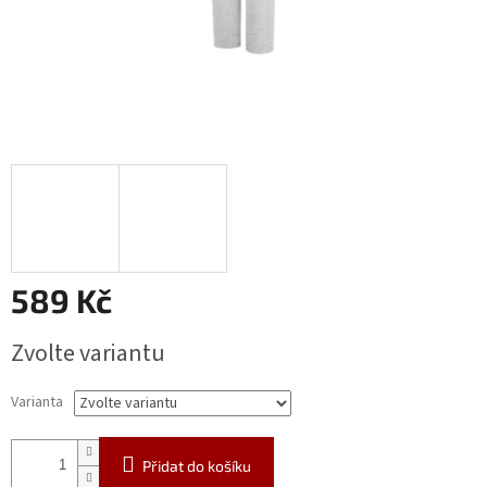
589 Kč
Měrná
Zvolte variantu
cena:
Varianta
Přidat do košíku