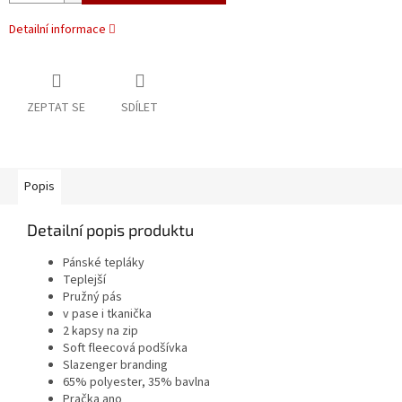
Detailní informace
ZEPTAT SE
SDÍLET
Popis
Detailní popis produktu
Pánské tepláky
Teplejší
Pružný pás
v pase i tkanička
2 kapsy na zip
Soft fleecová podšívka
Slazenger branding
65% polyester, 35% bavlna
Pračka ano