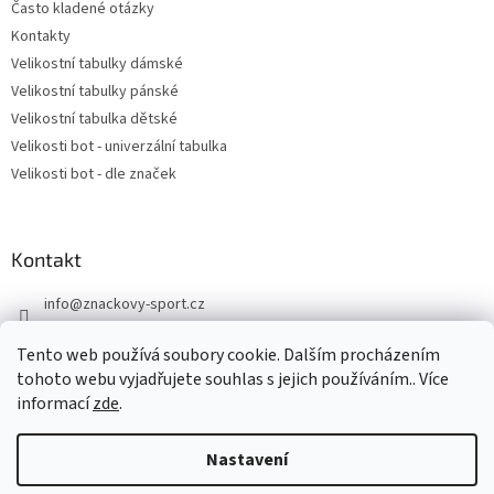
Často kladené otázky
Kontakty
Velikostní tabulky dámské
Velikostní tabulky pánské
Velikostní tabulka dětské
Velikosti bot - univerzální tabulka
Velikosti bot - dle značek
Kontakt
info
@
znackovy-sport.cz
https://www.facebook.com/ZnackovySport
Tento web používá soubory cookie. Dalším procházením
tohoto webu vyjadřujete souhlas s jejich používáním.. Více
informací
zde
.
Nastavení
Vytvořil Shoptet