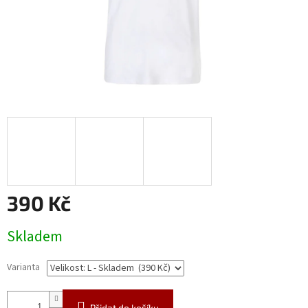
390 Kč
Měrná
Skladem
cena:
Varianta
Přidat do košíku