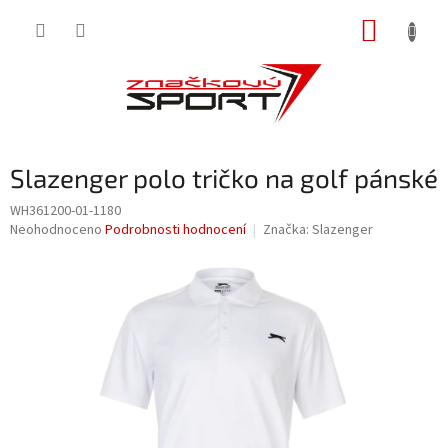
Přejít
NÁKUP
na
obsah
KOŠÍK
Slazenger polo tričko na golf pánské
WH361200-01-1180
Průměrné
Neohodnoceno
Podrobnosti hodnocení
Značka:
Slazenger
hodnocení
produktu
je
0,0
z
5
hvězdiček.