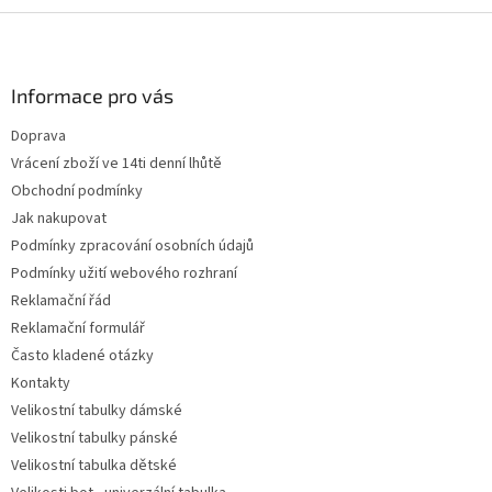
Z
á
p
a
Informace pro vás
t
Doprava
í
Vrácení zboží ve 14ti denní lhůtě
Obchodní podmínky
Jak nakupovat
Podmínky zpracování osobních údajů
Podmínky užití webového rozhraní
Reklamační řád
Reklamační formulář
Často kladené otázky
Kontakty
Velikostní tabulky dámské
Velikostní tabulky pánské
Velikostní tabulka dětské