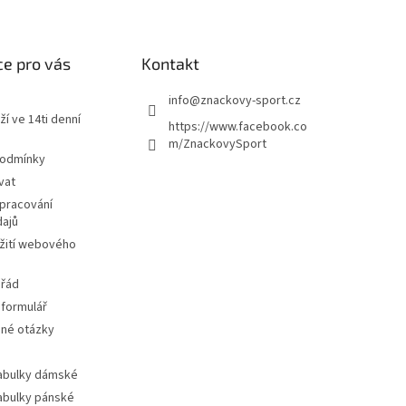
e pro vás
Kontakt
info
@
znackovy-sport.cz
ží ve 14ti denní
https://www.facebook.co
m/ZnackovySport
podmínky
vat
pracování
dajů
žití webového
 řád
 formulář
ené otázky
tabulky dámské
tabulky pánské