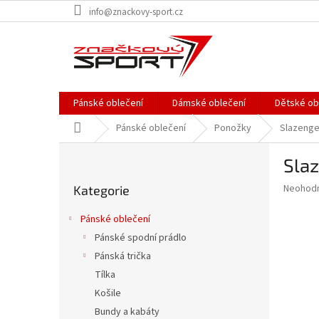
Přejít
info@znackovy-sport.cz
na
obsah
Pánské oblečení
Dámské oblečení
Dětské ob
Domů
Pánské oblečení
Ponožky
Slazenge
P
Slaz
o
Přeskočit
s
Průměr
Neohod
Kategorie
kategorie
t
hodnoce
r
produkt
Pánské oblečení
a
je
Pánské spodní prádlo
0,0
n
z
Pánská trička
n
5
í
Tílka
hvězdič
p
Košile
a
Bundy a kabáty