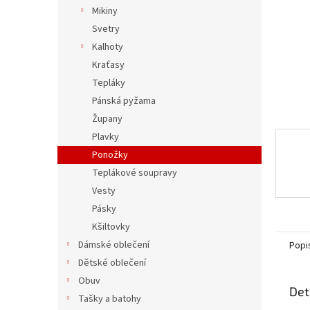
n
Mikiny
e
Svetry
l
Kalhoty
Kraťasy
Tepláky
Pánská pyžama
Župany
Plavky
Ponožky
Teplákové soupravy
Vesty
Pásky
Kšiltovky
Dámské oblečení
Popi
Dětské oblečení
Obuv
Det
Tašky a batohy