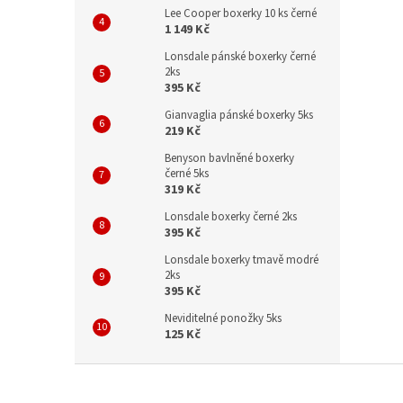
Lee Cooper boxerky 10 ks černé
1 149 Kč
Lonsdale pánské boxerky černé
2ks
395 Kč
Gianvaglia pánské boxerky 5ks
219 Kč
Benyson bavlněné boxerky
černé 5ks
319 Kč
Lonsdale boxerky černé 2ks
395 Kč
Lonsdale boxerky tmavě modré
2ks
395 Kč
Neviditelné ponožky 5ks
125 Kč
Z
á