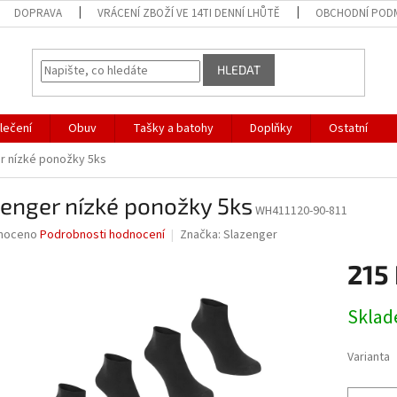
DOPRAVA
VRÁCENÍ ZBOŽÍ VE 14TI DENNÍ LHŮTĚ
OBCHODNÍ POD
HLEDAT
lečení
Obuv
Tašky a batohy
Doplňky
Ostatní
r nízké ponožky 5ks
enger nízké ponožky 5ks
WH411120-90-811
né
noceno
Podrobnosti hodnocení
Značka:
Slazenger
ní
215
u
Měrná
Skla
cena:
ek.
Varianta