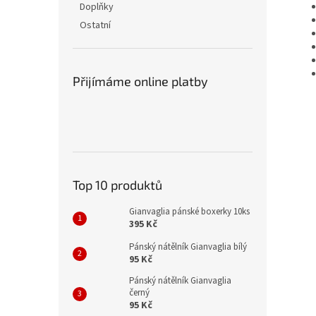
Doplňky
Ostatní
Přijímáme online platby
Top 10 produktů
Gianvaglia pánské boxerky 10ks
395 Kč
Pánský nátělník Gianvaglia bílý
95 Kč
Pánský nátělník Gianvaglia
černý
95 Kč