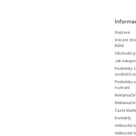
p
a
t
Informac
í
Doprava
Vrácení zbo
lhůtě
Obchodní 
Jak nakupo
Podmínky z
osobních ú
Podmínky u
rozhraní
Reklamační
Reklamační
Často klad
Kontakty
Velikostní 
Velikostní 