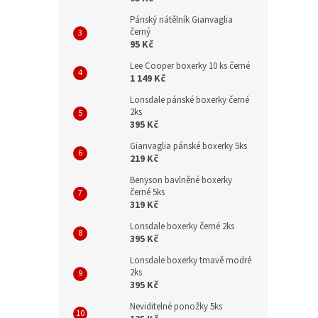
Pánský nátělník Gianvaglia
černý
95 Kč
Lee Cooper boxerky 10 ks černé
1 149 Kč
Lonsdale pánské boxerky černé
2ks
395 Kč
Gianvaglia pánské boxerky 5ks
219 Kč
Benyson bavlněné boxerky
černé 5ks
319 Kč
Lonsdale boxerky černé 2ks
395 Kč
Lonsdale boxerky tmavě modré
2ks
395 Kč
Neviditelné ponožky 5ks