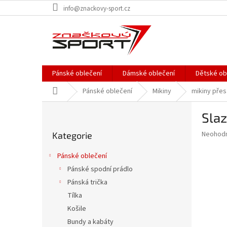
Přejít
info@znackovy-sport.cz
na
obsah
Pánské oblečení
Dámské oblečení
Dětské ob
Domů
Pánské oblečení
Mikiny
mikiny přes
P
Slaz
o
Přeskočit
s
Průměr
Neohod
Kategorie
kategorie
t
hodnoce
r
produkt
Pánské oblečení
a
je
Pánské spodní prádlo
0,0
n
z
Pánská trička
n
5
í
Tílka
hvězdič
p
Košile
a
Bundy a kabáty