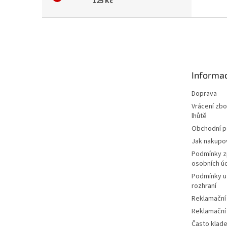
125 Kč
Z
á
p
a
t
Informac
í
Doprava
Vrácení zbo
lhůtě
Obchodní 
Jak nakupo
Podmínky z
osobních ú
Podmínky u
rozhraní
Reklamační
Reklamační
Často klad