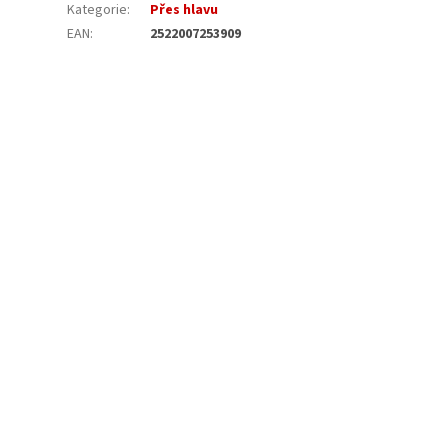
Kategorie
:
Přes hlavu
EAN
:
2522007253909