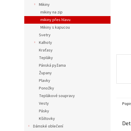
n
Mikiny
e
mikiny na zip
l
mikiny přes hlavu
Mikiny s kapucou
Svetry
Kalhoty
Kraťasy
Tepláky
Pánská pyžama
Župany
Plavky
Ponožky
Teplákové soupravy
Vesty
Popi
Pásky
Kšiltovky
Det
Dámské oblečení