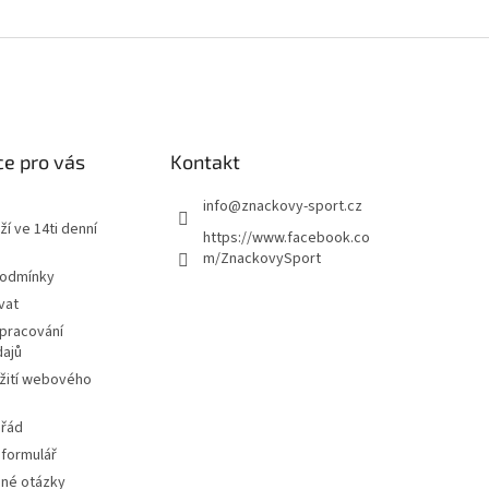
e pro vás
Kontakt
info
@
znackovy-sport.cz
ží ve 14ti denní
https://www.facebook.co
m/ZnackovySport
podmínky
vat
pracování
dajů
žití webového
 řád
 formulář
ené otázky