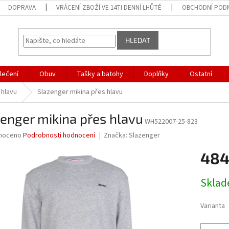
DOPRAVA
VRÁCENÍ ZBOŽÍ VE 14TI DENNÍ LHŮTĚ
OBCHODNÍ POD
HLEDAT
lečení
Obuv
Tašky a batohy
Doplňky
Ostatní
 hlavu
Slazenger mikina přes hlavu
enger mikina přes hlavu
WH522007-25-823
né
noceno
Podrobnosti hodnocení
Značka:
Slazenger
ní
484
u
Měrná
Skla
cena:
ek.
Varianta