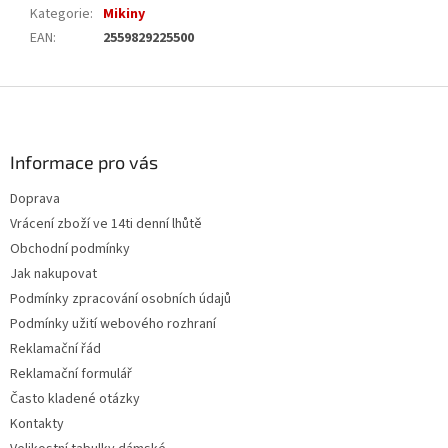
Kategorie
:
Mikiny
EAN
:
2559829225500
Z
á
p
a
Informace pro vás
t
Doprava
í
Vrácení zboží ve 14ti denní lhůtě
Obchodní podmínky
Jak nakupovat
Podmínky zpracování osobních údajů
Podmínky užití webového rozhraní
Reklamační řád
Reklamační formulář
Často kladené otázky
Kontakty