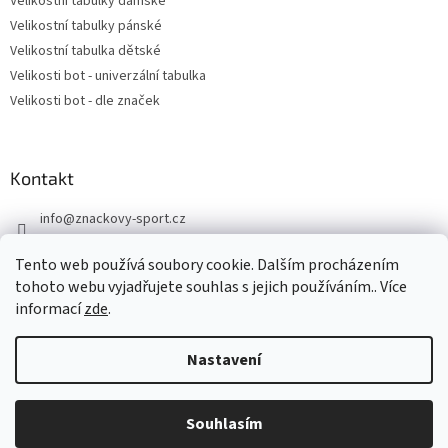
Velikostní tabulky dámské
Velikostní tabulky pánské
Velikostní tabulka dětské
Velikosti bot - univerzální tabulka
Velikosti bot - dle značek
Kontakt
info
@
znackovy-sport.cz
https://www.facebook.com/ZnackovySport
Tento web používá soubory cookie. Dalším procházením
tohoto webu vyjadřujete souhlas s jejich používáním.. Více
informací
zde
.
Nastavení
Vytvořil Shoptet
DOVOLENÁ - objednávky přijaté nyní odešleme v pondělí 10.8.
Souhlasím
Copyright 2026
Značkový sport
. Všechna práva vyhrazena.
Děkujeme za pochopení.