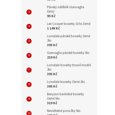
Pánský nátělník Gianvaglia
černý
95 Kč
Lee Cooper boxerky 10 ks černé
1 149 Kč
Lonsdale pánské boxerky černé
2ks
395 Kč
Gianvaglia pánské boxerky 5ks
219 Kč
Lonsdale boxerky tmavě modré
2ks
395 Kč
Lonsdale boxerky černé 2ks
395 Kč
Benyson bavlněné boxerky
černé 5ks
319 Kč
Neviditelné ponožky 5ks