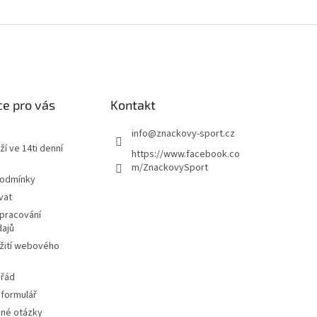
e pro vás
Kontakt
info
@
znackovy-sport.cz
ží ve 14ti denní
https://www.facebook.co
m/ZnackovySport
podmínky
vat
pracování
dajů
žití webového
 řád
 formulář
ené otázky