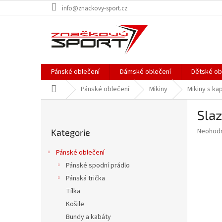
Přejít
info@znackovy-sport.cz
na
obsah
Pánské oblečení
Dámské oblečení
Dětské ob
Domů
Pánské oblečení
Mikiny
Mikiny s ka
P
Slaz
o
Přeskočit
s
Průměr
Neohod
Kategorie
kategorie
t
hodnoce
r
produkt
Pánské oblečení
a
je
Pánské spodní prádlo
0,0
n
z
Pánská trička
n
5
í
Tílka
hvězdič
p
Košile
a
Bundy a kabáty