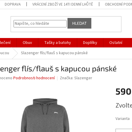
DOPRAVA
VRÁCENÍ ZBOŽÍ VE 14TI DENNÍ LHŮTĚ
OBCHODNÍ POD
HLEDAT
lečení
Obuv
Tašky a batohy
Doplňky
Ostatní
pucou
Slazenger flís/flauš s kapucou pánské
enger flís/flauš s kapucou pánské
né
noceno
Podrobnosti hodnocení
Značka:
Slazenger
ní
590
u
Měrná
Zvolt
cena:
ek.
Varianta