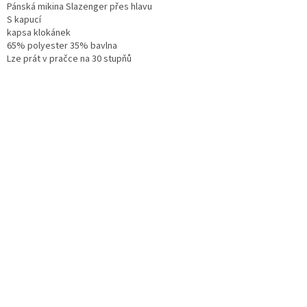
Pánská mikina Slazenger přes hlavu
S kapucí
kapsa klokánek
65% polyester 35% bavlna
Lze prát v pračce na 30 stupňů