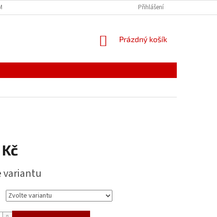
MÍNKY
JAK NAKUPOVAT
PODMÍNKY ZPRACOVÁNÍ OSOBNÍCH ÚDAJŮ
Přihlášení
NÁKUPNÍ
Prázdný košík
KOŠÍK
 Kč
e variantu