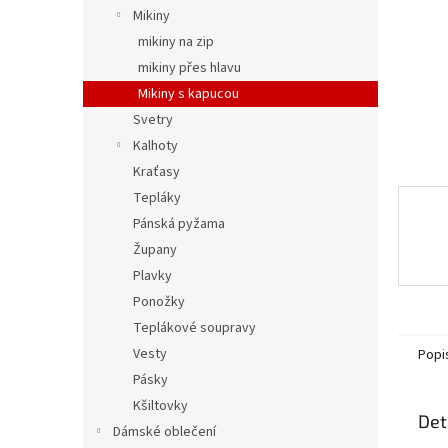
n
Mikiny
e
mikiny na zip
l
mikiny přes hlavu
Mikiny s kapucou
Svetry
Kalhoty
Kraťasy
Tepláky
Pánská pyžama
Župany
Plavky
Ponožky
Teplákové soupravy
Vesty
Popi
Pásky
Kšiltovky
Det
Dámské oblečení