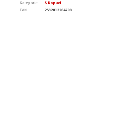
Kategorie
:
S Kapucí
EAN
:
2532012264708