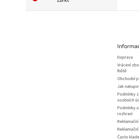
125 Kč
Z
á
p
a
t
Informac
í
Doprava
Vrácení zbo
lhůtě
Obchodní 
Jak nakupo
Podmínky z
osobních ú
Podmínky u
rozhraní
Reklamační
Reklamační
Často klad