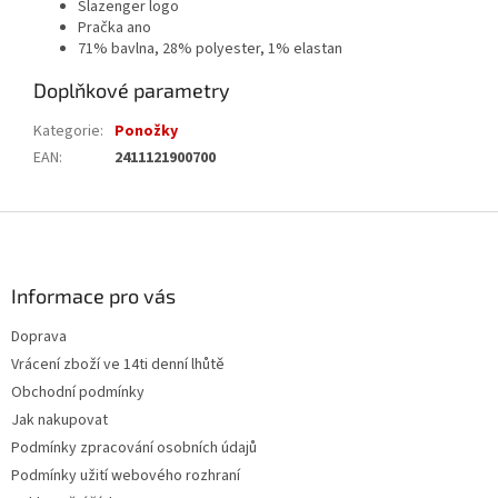
Slazenger logo
Pračka ano
71% bavlna, 28% polyester, 1% elastan
Doplňkové parametry
Kategorie
:
Ponožky
EAN
:
2411121900700
Z
á
p
a
Informace pro vás
t
Doprava
í
Vrácení zboží ve 14ti denní lhůtě
Obchodní podmínky
Jak nakupovat
Podmínky zpracování osobních údajů
Podmínky užití webového rozhraní