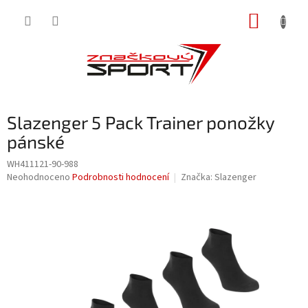
Přejít
NÁKUP
na
obsah
KOŠÍK
Slazenger 5 Pack Trainer ponožky
pánské
WH411121-90-988
Průměrné
Neohodnoceno
Podrobnosti hodnocení
Značka:
Slazenger
hodnocení
produktu
je
0,0
z
5
hvězdiček.