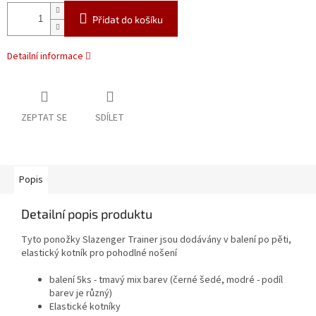
Přidat do košíku
Detailní informace
ZEPTAT SE
SDÍLET
Popis
Detailní popis produktu
Tyto ponožky Slazenger Trainer jsou dodávány v balení po pěti,
elastický kotník pro pohodlné nošení
balení 5ks - tmavý mix barev (černé šedé, modré - podíl
barev je různý)
Elastické kotníky