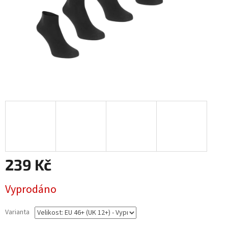
239 Kč
Měrná
Vyprodáno
cena:
Varianta