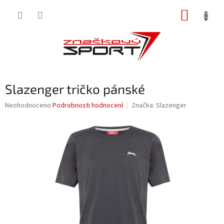
Přejít
NÁKUP
na
obsah
KOŠÍK
Slazenger tričko pánské
Průměrné
Neohodnoceno
Podrobnosti hodnocení
Značka:
Slazenger
hodnocení
produktu
je
0,0
z
5
hvězdiček.