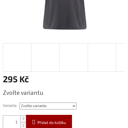
295 Kč
Měrná
Zvolte variantu
cena:
Varianta
Přidat do košíku