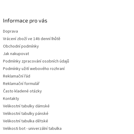
Z
á
p
a
Informace pro vás
t
Doprava
í
Vrácení zboží ve 14ti denní lhůtě
Obchodní podmínky
Jak nakupovat
Podmínky zpracování osobních údajů
Podmínky užití webového rozhraní
Reklamační řád
Reklamační formulář
Často kladené otázky
Kontakty
Velikostní tabulky dámské
Velikostní tabulky pánské
Velikostní tabulka dětské
Velikosti bot - univerzální tabulka