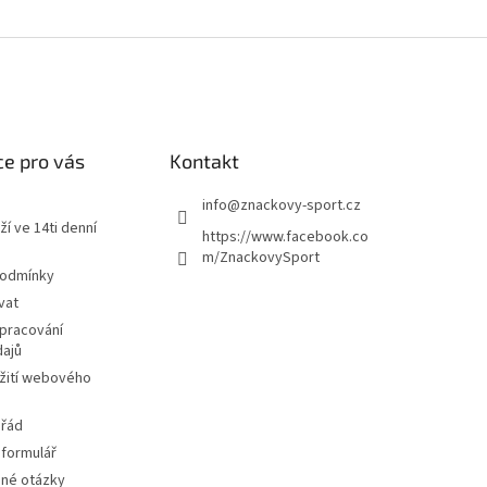
e pro vás
Kontakt
info
@
znackovy-sport.cz
ží ve 14ti denní
https://www.facebook.co
m/ZnackovySport
podmínky
vat
pracování
dajů
žití webového
 řád
 formulář
ené otázky