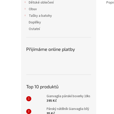
Popi
Dětské oblečení
Obuv
Tašky a batohy
Doplňky
Ostatní
Přijímáme online platby
Top 10 produktů
Gianvaglia pánské boxerky 10ks
395 Kč
Pánský nátělník Gianvaglia bílý
95 Kč