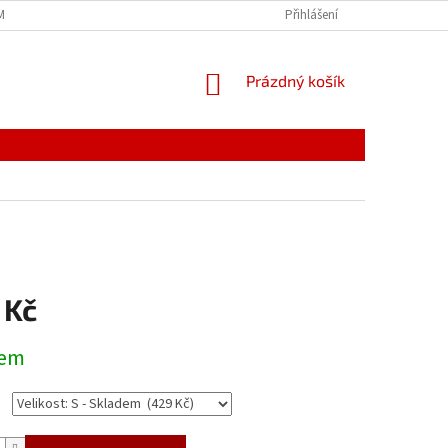
MÍNKY
JAK NAKUPOVAT
PODMÍNKY ZPRACOVÁNÍ OSOBNÍCH ÚDAJŮ
Přihlášení
NÁKUPNÍ
Prázdný košík
KOŠÍK
 Kč
dem