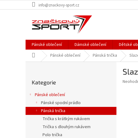
Přejít
info@znackovy-sport.cz
na
obsah
Pánské oblečení
Dámské oblečení
Dětské ob
Domů
Pánské oblečení
Pánská trička
Slaz
P
Slaz
o
Přeskočit
s
Průměr
Neohod
Kategorie
kategorie
t
hodnoce
r
produkt
Pánské oblečení
a
je
Pánské spodní prádlo
0,0
n
z
Pánská trička
n
5
í
Trička s krátkým rukávem
hvězdič
p
Trička s dlouhým rukávem
a
Polo trička