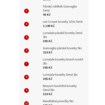
Pánský nátělník Gianvaglia
černý
95 Kč
Lee Cooper boxerky 10 ks černé
1 149 Kč
Lonsdale pánské boxerky černé
2ks
395 Kč
Gianvaglia pánské boxerky 5ks
219 Kč
Lonsdale boxerky tmavě modré
2ks
395 Kč
Lonsdale boxerky černé 2ks
395 Kč
Benyson bavlněné boxerky
černé 5ks
319 Kč
Neviditelné ponožky 5ks