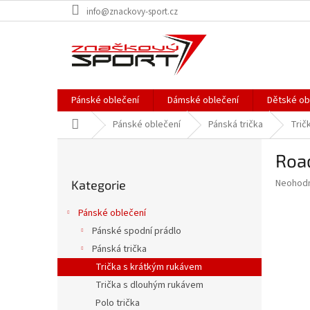
Přejít
info@znackovy-sport.cz
na
obsah
Pánské oblečení
Dámské oblečení
Dětské ob
Domů
Pánské oblečení
Pánská trička
Trič
P
Road
o
Přeskočit
s
Průměr
Neohod
Kategorie
kategorie
t
hodnoce
r
produkt
Pánské oblečení
a
je
Pánské spodní prádlo
0,0
n
z
Pánská trička
n
5
í
Trička s krátkým rukávem
hvězdič
p
Trička s dlouhým rukávem
a
Polo trička