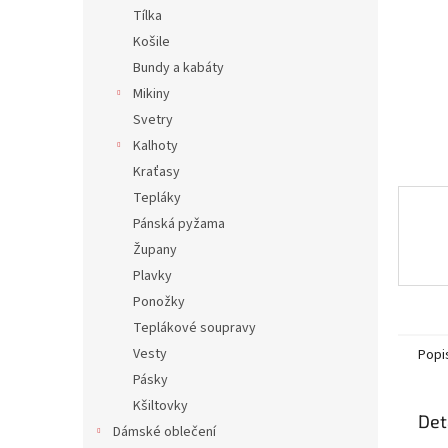
n
Tílka
e
Košile
l
Bundy a kabáty
Mikiny
Svetry
Kalhoty
Kraťasy
Tepláky
Pánská pyžama
Župany
Plavky
Ponožky
Teplákové soupravy
Vesty
Popi
Pásky
Kšiltovky
Det
Dámské oblečení