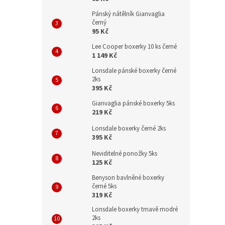
Pánský nátělník Gianvaglia
černý
95 Kč
Lee Cooper boxerky 10 ks černé
1 149 Kč
Lonsdale pánské boxerky černé
2ks
395 Kč
Gianvaglia pánské boxerky 5ks
219 Kč
Lonsdale boxerky černé 2ks
395 Kč
Neviditelné ponožky 5ks
125 Kč
Benyson bavlněné boxerky
černé 5ks
319 Kč
Lonsdale boxerky tmavě modré
2ks