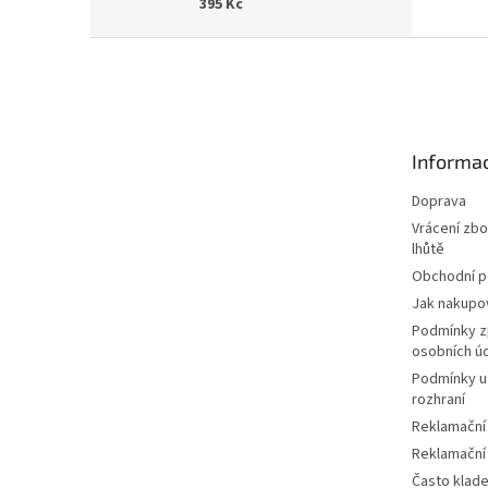
395 Kč
Z
á
p
a
t
Informac
í
Doprava
Vrácení zbo
lhůtě
Obchodní 
Jak nakupo
Podmínky z
osobních ú
Podmínky u
rozhraní
Reklamační
Reklamační
Často klad