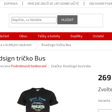
DOPRAVA
VRÁCENÍ ZBOŽÍ VE 14TI DENNÍ LHŮTĚ
OBCHODNÍ POD
HLEDAT
lečení
Obuv
Tašky a batohy
Doplňky
Ostatní
ka s krátkým rukávem
Roadsign tričko Bus
sign tričko Bus
né
noceno
Podrobnosti hodnocení
Značka:
Roadsign Australia
ní
269
u
Měrná
Zvolt
cena:
ek.
Varianta