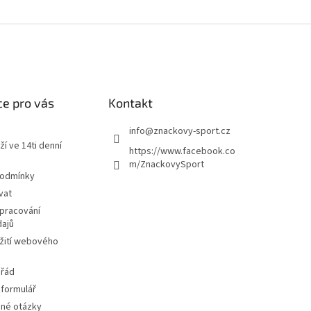
e pro vás
Kontakt
info
@
znackovy-sport.cz
ží ve 14ti denní
https://www.facebook.co
m/ZnackovySport
podmínky
vat
pracování
dajů
žití webového
 řád
 formulář
ené otázky