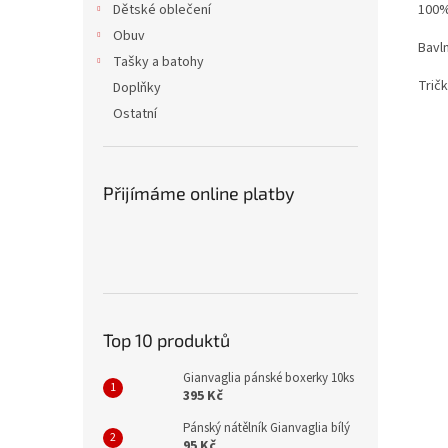
100%
Dětské oblečení
Obuv
Bavln
Tašky a batohy
Trič
Doplňky
Ostatní
Přijímáme online platby
Top 10 produktů
Gianvaglia pánské boxerky 10ks
395 Kč
Pánský nátělník Gianvaglia bílý
95 Kč