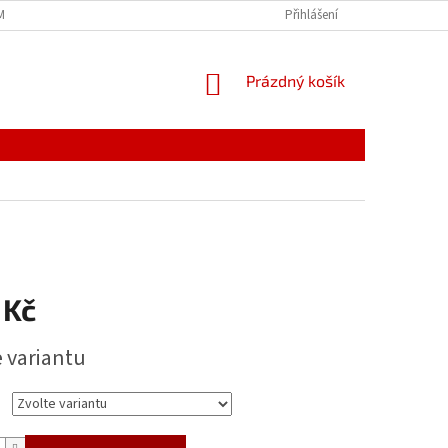
MÍNKY
JAK NAKUPOVAT
PODMÍNKY ZPRACOVÁNÍ OSOBNÍCH ÚDAJŮ
Přihlášení
NÁKUPNÍ
Prázdný košík
KOŠÍK
 Kč
e variantu