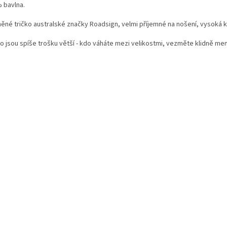
 bavlna.
ěné tričko australské značky Roadsign, velmi příjemné na nošení, vysoká kv
ko jsou spíše trošku větší - kdo váháte mezi velikostmi, vezměte klidně men