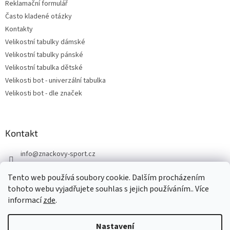
Reklamační formulář
Často kladené otázky
Kontakty
Velikostní tabulky dámské
Velikostní tabulky pánské
Velikostní tabulka dětské
Velikosti bot - univerzální tabulka
Velikosti bot - dle značek
Kontakt
info
@
znackovy-sport.cz
https://www.facebook.com/ZnackovySport
Tento web používá soubory cookie. Dalším procházením
tohoto webu vyjadřujete souhlas s jejich používáním.. Více
informací
zde
.
Nastavení
Vytvořil Shoptet