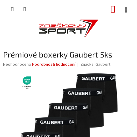
Přejít
NÁKUP
na
obsah
KOŠÍK
Prémiové boxerky Gaubert 5ks
Průměrné
Neohodnoceno
Podrobnosti hodnocení
Značka:
Gaubert
hodnocení
produktu
je
0,0
z
5
hvězdiček.