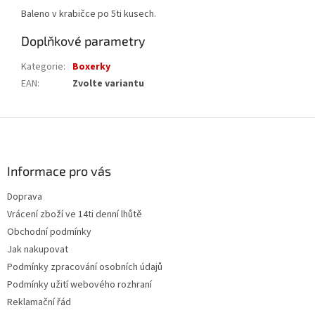
Baleno v krabičce po 5ti kusech.
Doplňkové parametry
Kategorie
:
Boxerky
EAN
:
Zvolte variantu
Z
á
p
a
Informace pro vás
t
Doprava
í
Vrácení zboží ve 14ti denní lhůtě
Obchodní podmínky
Jak nakupovat
Podmínky zpracování osobních údajů
Podmínky užití webového rozhraní
Reklamační řád