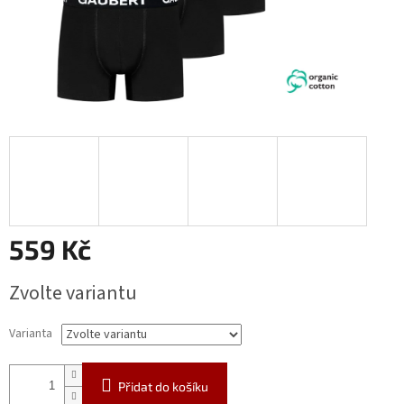
559 Kč
Měrná
Zvolte variantu
cena:
Varianta
Přidat do košíku