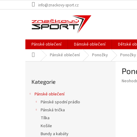
Přejít
info@znackovy-sport.cz
na
obsah
Pánské oblečení
Dámské oblečení
Dětské ob
Domů
Pánské oblečení
Ponožky
Ponožky 
P
Pon
o
Přeskočit
s
Průměr
Neohod
Kategorie
kategorie
t
hodnoce
r
produkt
Pánské oblečení
a
je
Pánské spodní prádlo
0,0
n
z
Pánská trička
n
5
í
Tílka
hvězdič
p
Košile
a
Bundy a kabáty