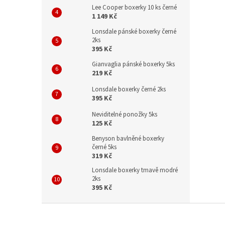
Lee Cooper boxerky 10 ks černé
1 149 Kč
Lonsdale pánské boxerky černé
2ks
395 Kč
Gianvaglia pánské boxerky 5ks
219 Kč
Lonsdale boxerky černé 2ks
395 Kč
Neviditelné ponožky 5ks
125 Kč
Benyson bavlněné boxerky
černé 5ks
319 Kč
Lonsdale boxerky tmavě modré
2ks
395 Kč
Z
á