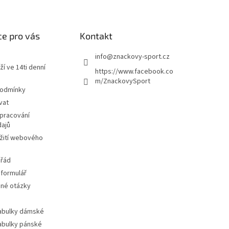
e pro vás
Kontakt
info
@
znackovy-sport.cz
ží ve 14ti denní
https://www.facebook.co
m/ZnackovySport
podmínky
vat
pracování
dajů
žití webového
 řád
 formulář
ené otázky
tabulky dámské
tabulky pánské