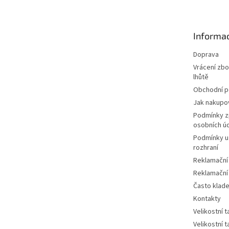
p
a
t
Informac
í
Doprava
Vrácení zbo
lhůtě
Obchodní 
Jak nakupo
Podmínky z
osobních ú
Podmínky u
rozhraní
Reklamační
Reklamační
Často klad
Kontakty
Velikostní 
Velikostní 