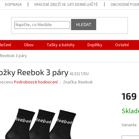
DOPRAVA
VRÁCENÍ ZBOŽÍ VE 14TI DENNÍ LHŮTĚ
OBCHODNÍ POD
HLEDAT
lečení
Obuv
Tašky a batohy
Doplňky
Ostatní
Reebok 3 páry
ožky Reebok 3 páry
413217/EU
né
noceno
Podrobnosti hodnocení
Značka:
Reebok
ní
169
u
Měrná
Skla
cena:
ek.
Varianta