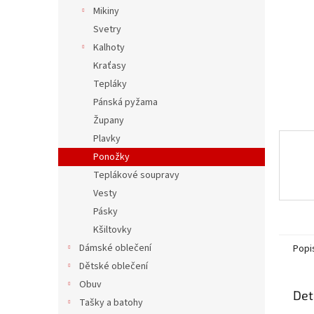
n
Mikiny
e
Svetry
l
Kalhoty
Kraťasy
Tepláky
Pánská pyžama
Župany
Plavky
Ponožky
Teplákové soupravy
Vesty
Pásky
Kšiltovky
Dámské oblečení
Popi
Dětské oblečení
Obuv
Det
Tašky a batohy