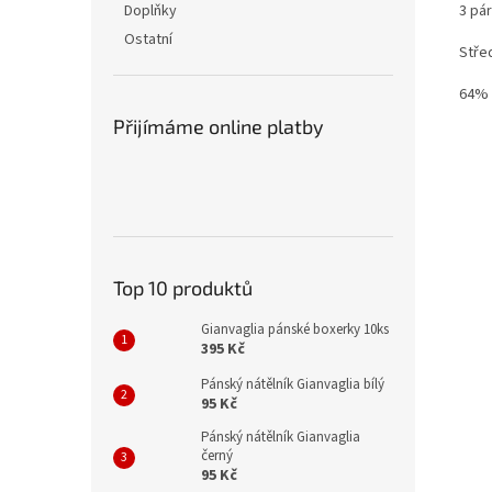
3 pá
Doplňky
Ostatní
Stře
64% 
Přijímáme online platby
Top 10 produktů
Gianvaglia pánské boxerky 10ks
395 Kč
Pánský nátělník Gianvaglia bílý
95 Kč
Pánský nátělník Gianvaglia
černý
95 Kč