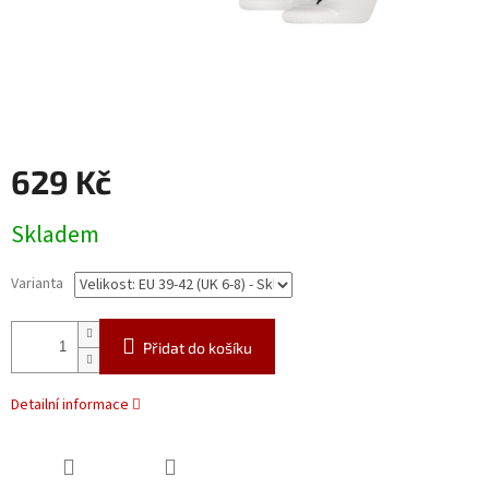
629 Kč
Měrná
Skladem
cena:
Varianta
Přidat do košíku
Detailní informace