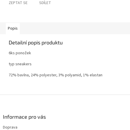
ZEPTAT SE
SDÍLET
Popis
Detailní popis produktu
6ks ponožek
typ sneakers
72% bavlna, 24% polyester, 3% polyamid, 1% elastan
Z
á
p
a
Informace pro vás
t
Doprava
í