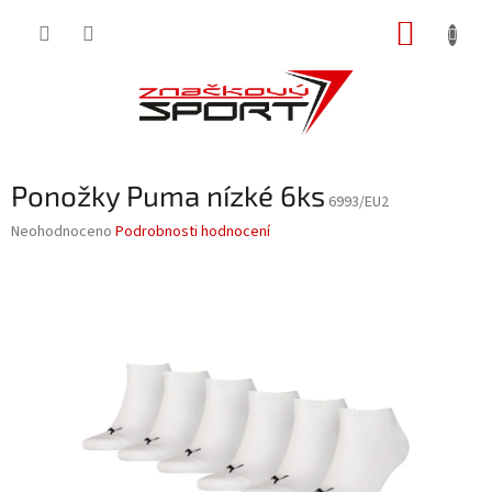
Přejít
NÁKUP
na
obsah
KOŠÍK
Ponožky Puma nízké 6ks
6993/EU2
Průměrné
Neohodnoceno
Podrobnosti hodnocení
hodnocení
produktu
je
0,0
z
5
hvězdiček.