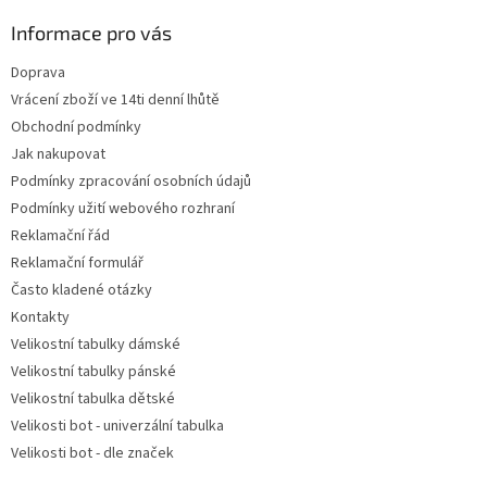
p
a
Informace pro vás
t
Doprava
í
Vrácení zboží ve 14ti denní lhůtě
Obchodní podmínky
Jak nakupovat
Podmínky zpracování osobních údajů
Podmínky užití webového rozhraní
Reklamační řád
Reklamační formulář
Často kladené otázky
Kontakty
Velikostní tabulky dámské
Velikostní tabulky pánské
Velikostní tabulka dětské
Velikosti bot - univerzální tabulka
Velikosti bot - dle značek