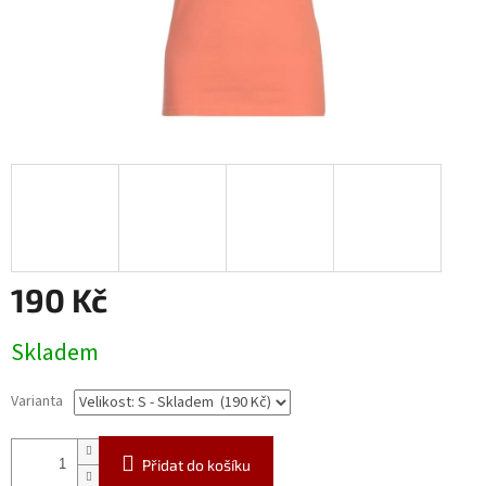
190 Kč
Měrná
Skladem
cena:
Varianta
Přidat do košíku