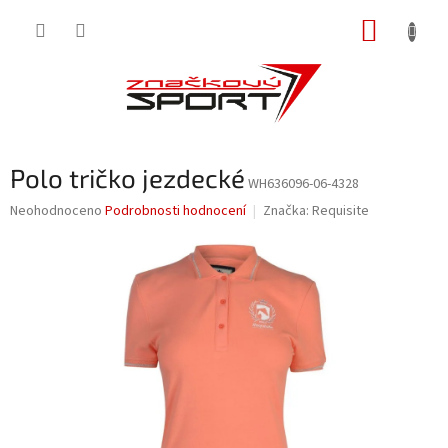
Přejít
NÁKUP
na
obsah
KOŠÍK
Polo tričko jezdecké
WH636096-06-4328
Průměrné
Neohodnoceno
Podrobnosti hodnocení
Značka:
Requisite
hodnocení
produktu
je
0,0
z
5
hvězdiček.