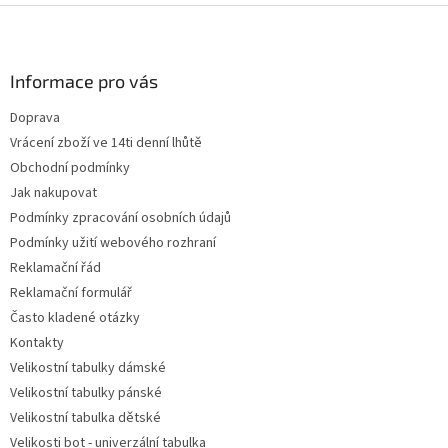
Z
á
p
a
Informace pro vás
t
Doprava
í
Vrácení zboží ve 14ti denní lhůtě
Obchodní podmínky
Jak nakupovat
Podmínky zpracování osobních údajů
Podmínky užití webového rozhraní
Reklamační řád
Reklamační formulář
Často kladené otázky
Kontakty
Velikostní tabulky dámské
Velikostní tabulky pánské
Velikostní tabulka dětské
Velikosti bot - univerzální tabulka