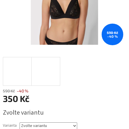
590 Kč
–40 %
590 Kč
–40 %
350 Kč
Měrná
Zvolte variantu
cena:
Varianta