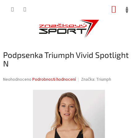
Přejít
NÁKUP
na
obsah
KOŠÍK
Podpsenka Triumph Vivid Spotlight
N
Průměrné
Neohodnoceno
Podrobnosti hodnocení
Značka:
Triumph
hodnocení
produktu
je
0,0
z
5
hvězdiček.