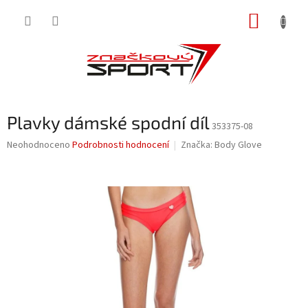
Přejít
NÁKUP
na
obsah
KOŠÍK
Plavky dámské spodní díl
353375-08
Průměrné
Neohodnoceno
Podrobnosti hodnocení
Značka:
Body Glove
hodnocení
produktu
je
0,0
z
5
hvězdiček.