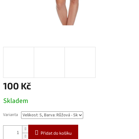
100 Kč
Měrná
Skladem
cena:
Varianta
Přidat do košíku