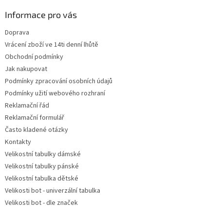
p
a
Informace pro vás
t
Doprava
í
Vrácení zboží ve 14ti denní lhůtě
Obchodní podmínky
Jak nakupovat
Podmínky zpracování osobních údajů
Podmínky užití webového rozhraní
Reklamační řád
Reklamační formulář
Často kladené otázky
Kontakty
Velikostní tabulky dámské
Velikostní tabulky pánské
Velikostní tabulka dětské
Velikosti bot - univerzální tabulka
Velikosti bot - dle značek