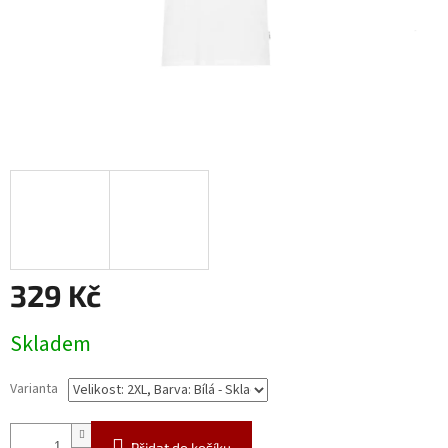
329 Kč
Měrná
Skladem
cena:
Varianta
Přidat do košíku