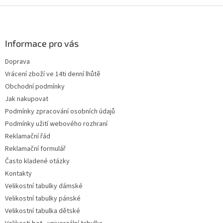
Z
á
p
a
Informace pro vás
t
Doprava
í
Vrácení zboží ve 14ti denní lhůtě
Obchodní podmínky
Jak nakupovat
Podmínky zpracování osobních údajů
Podmínky užití webového rozhraní
Reklamační řád
Reklamační formulář
Často kladené otázky
Kontakty
Velikostní tabulky dámské
Velikostní tabulky pánské
Velikostní tabulka dětské