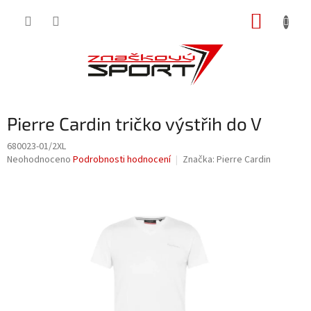
Přejít
NÁKUP
na
obsah
KOŠÍK
Pierre Cardin tričko výstřih do V
680023-01/2XL
Průměrné
Neohodnoceno
Podrobnosti hodnocení
Značka:
Pierre Cardin
hodnocení
produktu
je
0,0
z
5
hvězdiček.