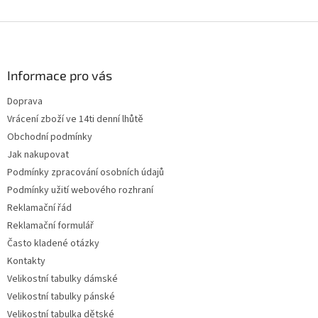
Z
á
p
a
Informace pro vás
t
Doprava
í
Vrácení zboží ve 14ti denní lhůtě
Obchodní podmínky
Jak nakupovat
Podmínky zpracování osobních údajů
Podmínky užití webového rozhraní
Reklamační řád
Reklamační formulář
Často kladené otázky
Kontakty
Velikostní tabulky dámské
Velikostní tabulky pánské
Velikostní tabulka dětské