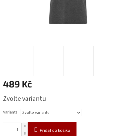
489 Kč
Měrná
Zvolte variantu
cena:
Varianta
Přidat do košíku