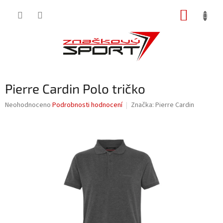
Přejít
NÁKUP
na
obsah
KOŠÍK
Pierre Cardin Polo tričko
Průměrné
Neohodnoceno
Podrobnosti hodnocení
Značka:
Pierre Cardin
hodnocení
produktu
je
0,0
z
5
hvězdiček.