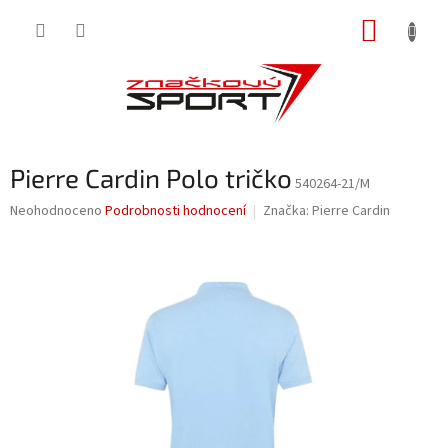
Přejít
NÁKUP
na
obsah
KOŠÍK
Pierre Cardin Polo tričko
540264-21/M
Průměrné
Neohodnoceno
Podrobnosti hodnocení
Značka:
Pierre Cardin
hodnocení
produktu
je
0,0
z
5
hvězdiček.