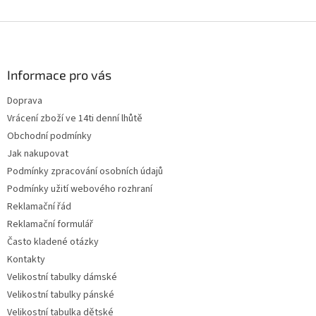
Z
á
p
a
Informace pro vás
t
Doprava
í
Vrácení zboží ve 14ti denní lhůtě
Obchodní podmínky
Jak nakupovat
Podmínky zpracování osobních údajů
Podmínky užití webového rozhraní
Reklamační řád
Reklamační formulář
Často kladené otázky
Kontakty
Velikostní tabulky dámské
Velikostní tabulky pánské
Velikostní tabulka dětské