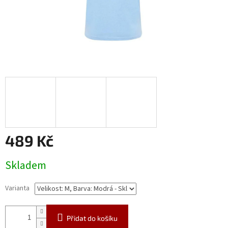
489 Kč
Měrná
Skladem
cena:
Varianta
Přidat do košíku