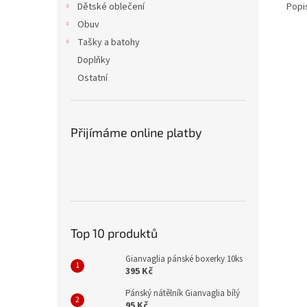
Popi
Dětské oblečení
Obuv
Tašky a batohy
Doplňky
Ostatní
Přijímáme online platby
Top 10 produktů
Gianvaglia pánské boxerky 10ks
395 Kč
Pánský nátělník Gianvaglia bílý
95 Kč