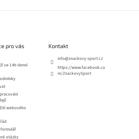
e pro vás
Kontakt
info
@
znackovy-sport.cz
ží ve 14ti denní
https://www.facebook.co
m/ZnackovySport
podmínky
vat
pracování
dajů
žití webového
 řád
 formulář
ené otázky