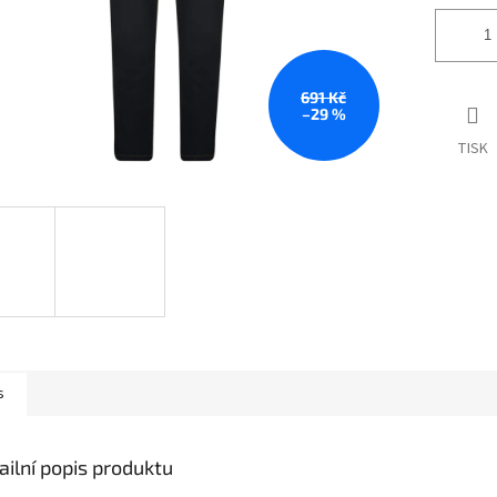
691 Kč
–29 %
TISK
s
ailní popis produktu