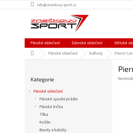
Přejít
info@znackovy-sport.cz
na
obsah
Pánské oblečení
Dámské oblečení
Dětské ob
Domů
Pánské oblečení
Kalhoty
Pierre Car
P
Pier
o
Přeskočit
s
Průměr
Neohod
Kategorie
kategorie
t
hodnoce
r
produkt
Pánské oblečení
a
je
Pánské spodní prádlo
0,0
n
z
Pánská trička
n
5
í
Tílka
hvězdič
p
Košile
a
Bundy a kabáty