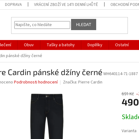
DOPRAVA
VRÁCENÍ ZBOŽÍ VE 14TI DENNÍ LHŮTĚ
OBCHODNÍ POD
HLEDAT
lečení
Obuv
Tašky a batohy
Doplňky
Ostatní
din pánské džíny černé
re Cardin pánské džíny černé
WH640114-71-1887
né
noceno
Podrobnosti hodnocení
Značka:
Pierre Cardin
ní
u
691 Kč
–
490
Měrná
Skla
cena:
ek.
Varianta