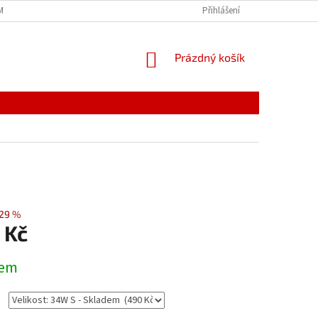
MÍNKY
JAK NAKUPOVAT
PODMÍNKY ZPRACOVÁNÍ OSOBNÍCH ÚDAJŮ
Přihlášení
NÁKUPNÍ
Prázdný košík
KOŠÍK
29 %
 Kč
dem