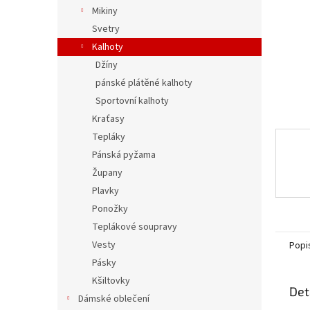
n
Mikiny
e
Svetry
l
Kalhoty
Džíny
pánské plátěné kalhoty
Sportovní kalhoty
Kraťasy
Tepláky
Pánská pyžama
Župany
Plavky
Ponožky
Teplákové soupravy
Vesty
Popi
Pásky
Kšiltovky
Det
Dámské oblečení