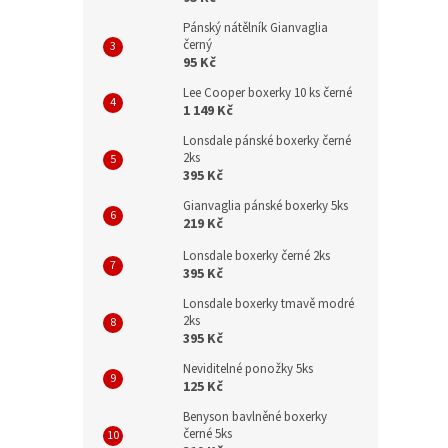
Pánský nátělník Gianvaglia
černý
95 Kč
Lee Cooper boxerky 10 ks černé
1 149 Kč
Lonsdale pánské boxerky černé
2ks
395 Kč
Gianvaglia pánské boxerky 5ks
219 Kč
Lonsdale boxerky černé 2ks
395 Kč
Lonsdale boxerky tmavě modré
2ks
395 Kč
Neviditelné ponožky 5ks
125 Kč
Benyson bavlněné boxerky
černé 5ks