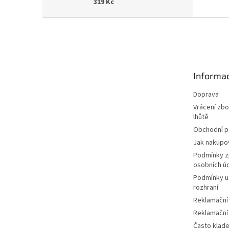
319 Kč
Z
á
p
a
t
Informac
í
Doprava
Vrácení zbo
lhůtě
Obchodní 
Jak nakupo
Podmínky z
osobních ú
Podmínky u
rozhraní
Reklamační
Reklamační
Často klad