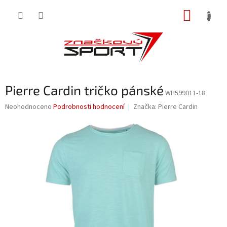
Přejít
NÁKUP
na
obsah
KOŠÍK
Pierre Cardin tričko pánské
WH599011-18
Průměrné
Neohodnoceno
Podrobnosti hodnocení
Značka:
Pierre Cardin
hodnocení
produktu
je
0,0
z
5
hvězdiček.