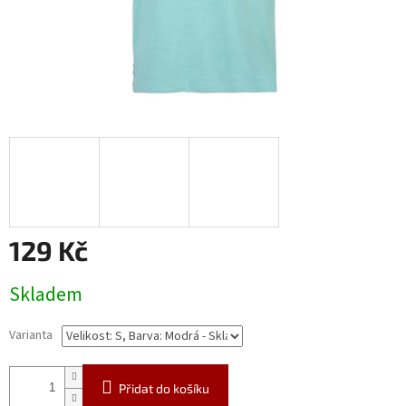
129 Kč
Měrná
Skladem
cena:
Varianta
Přidat do košíku