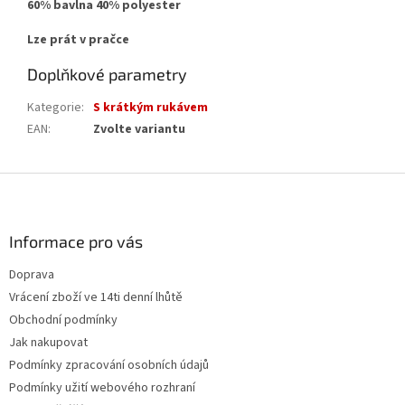
60% bavlna 40% polyester
Lze prát v pračce
Doplňkové parametry
Kategorie
:
S krátkým rukávem
EAN
:
Zvolte variantu
Z
á
p
a
Informace pro vás
t
Doprava
í
Vrácení zboží ve 14ti denní lhůtě
Obchodní podmínky
Jak nakupovat
Podmínky zpracování osobních údajů
Podmínky užití webového rozhraní