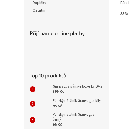
Páns
Doplňky
Ostatní
55% 
Přijímáme online platby
Top 10 produktů
Gianvaglia pánské boxerky 10ks
395 Kč
Pánský nátělník Gianvaglia bílý
95 Kč
Pánský nátělník Gianvaglia
černý
95 Kč