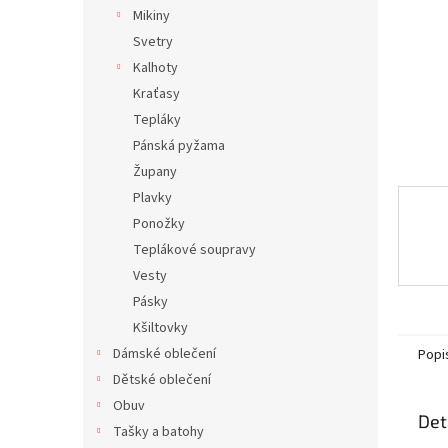
n
Mikiny
e
Svetry
l
Kalhoty
Kraťasy
Tepláky
Pánská pyžama
Župany
Plavky
Ponožky
Teplákové soupravy
Vesty
Pásky
Kšiltovky
Dámské oblečení
Popi
Dětské oblečení
Obuv
Det
Tašky a batohy