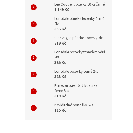
Lee Cooper boxerky 10 ks černé
1 149 Kč
Lonsdale pánské boxerky černé
2ks
395 Kč
Gianvaglia pánské boxerky 5ks
219 Kč
Lonsdale boxerky tmavě modré
2ks
395 Kč
Lonsdale boxerky černé 2ks
395 Kč
Benyson bavlněné boxerky
černé 5ks
319 Kč
Neviditelné ponožky 5ks
125 Kč
Z
á