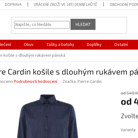
DOPRAVA
VRÁCENÍ ZBOŽÍ VE 14TI DENNÍ LHŮTĚ
OBCHODNÍ POD
HLEDAT
lečení
Obuv
Tašky a batohy
Doplňky
Ostatní
in košile s dlouhým rukávem pánská
re Cardin košile s dlouhým rukávem p
né
noceno
Podrobnosti hodnocení
Značka:
Pierre Cardin
ní
u
od 549 K
od
Měrná
Zvolt
cena:
ek.
Varianta