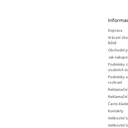
p
a
t
Informac
í
Doprava
Vrácení zbo
lhůtě
Obchodní 
Jak nakupo
Podmínky z
osobních ú
Podmínky u
rozhraní
Reklamační
Reklamační
Často klad
Kontakty
Velikostní 
Velikostní 