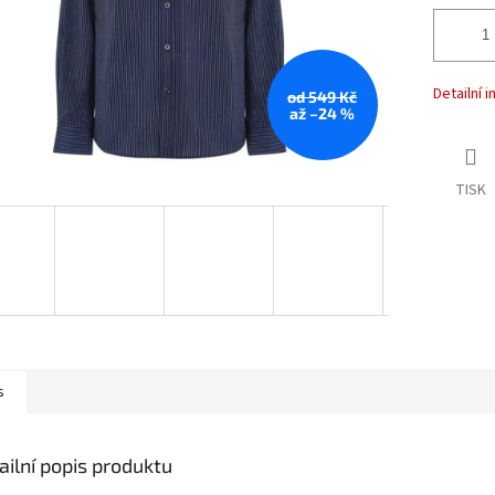
Detailní 
od 549 Kč
až –24 %
TISK
s
ailní popis produktu