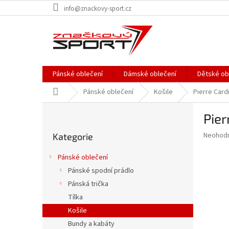
Přejít
info@znackovy-sport.cz
na
obsah
Pánské oblečení
Dámské oblečení
Dětské ob
Domů
Pánské oblečení
Košile
Pierre Card
P
Pier
o
Přeskočit
s
Průměr
Neohod
Kategorie
kategorie
t
hodnoce
r
produkt
Pánské oblečení
a
je
Pánské spodní prádlo
0,0
n
z
Pánská trička
n
5
í
Tílka
hvězdič
p
Košile
a
Bundy a kabáty