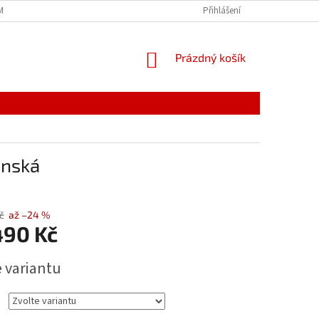
MÍNKY
JAK NAKUPOVAT
PODMÍNKY ZPRACOVÁNÍ OSOBNÍCH ÚDAJŮ
Přihlášení
NÁKUPNÍ
Prázdný košík
KOŠÍK
ánská
č
až –24 %
490 Kč
e variantu