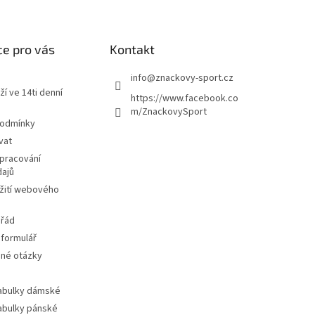
e pro vás
Kontakt
info
@
znackovy-sport.cz
ží ve 14ti denní
https://www.facebook.co
m/ZnackovySport
podmínky
vat
pracování
dajů
žití webového
 řád
 formulář
ené otázky
tabulky dámské
tabulky pánské