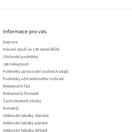
Z
á
p
a
Informace pro vás
t
Doprava
í
Vrácení zboží ve 14ti denní lhůtě
Obchodní podmínky
Jak nakupovat
Podmínky zpracování osobních údajů
Podmínky užití webového rozhraní
Reklamační řád
Reklamační formulář
Často kladené otázky
Kontakty
Velikostní tabulky dámské
Velikostní tabulky pánské
Velikostní tabulka dětské