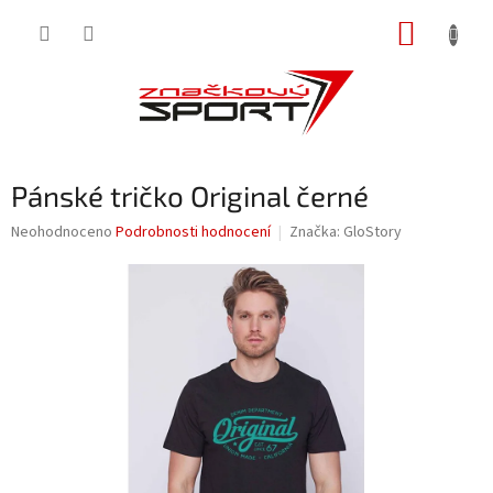
Přejít
NÁKUP
na
obsah
KOŠÍK
Pánské tričko Original černé
Průměrné
Neohodnoceno
Podrobnosti hodnocení
Značka:
GloStory
hodnocení
produktu
je
0,0
z
5
hvězdiček.