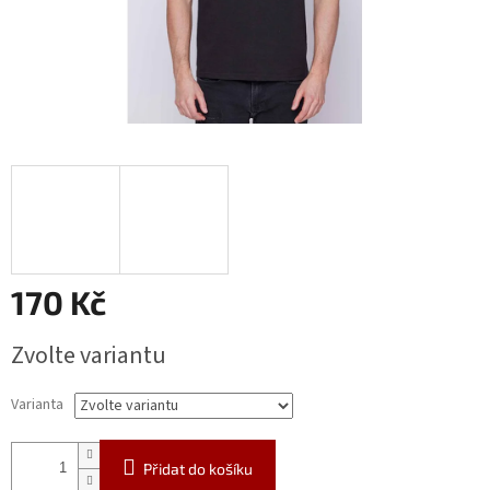
170 Kč
Měrná
Zvolte variantu
cena:
Varianta
Přidat do košíku