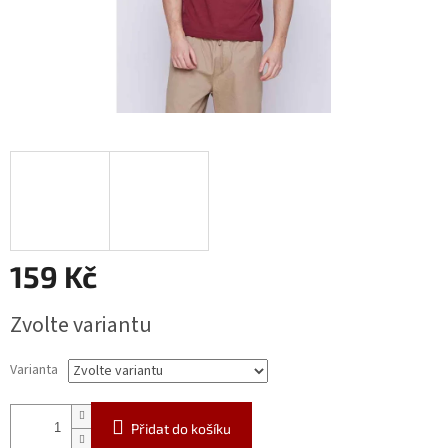
159 Kč
Měrná
Zvolte variantu
cena:
Varianta
Přidat do košíku