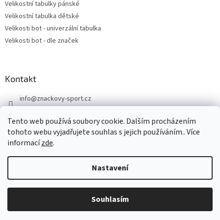
Velikostní tabulky pánské
Velikostní tabulka dětské
Velikosti bot - univerzální tabulka
Velikosti bot - dle značek
Kontakt
info
@
znackovy-sport.cz
https://www.facebook.com/ZnackovySport
Tento web používá soubory cookie. Dalším procházením
tohoto webu vyjadřujete souhlas s jejich používáním.. Více
informací
zde
.
Nastavení
Vytvořil Shoptet
DOVOLENÁ - objednávky přijaté nyní odešleme v pondělí 10.8.
Souhlasím
Copyright 2026
Značkový sport
. Všechna práva vyhrazena.
Děkujeme za pochopení.