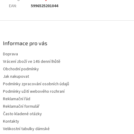
EAN
:
5996525201044
Z
á
p
a
Informace pro vás
t
Doprava
í
Vrácení zboží ve 14ti denní lhůtě
Obchodní podmínky
Jak nakupovat
Podmínky zpracování osobních údajů
Podmínky užití webového rozhraní
Reklamační řád
Reklamační formulář
Často kladené otázky
Kontakty
Velikostní tabulky dámské