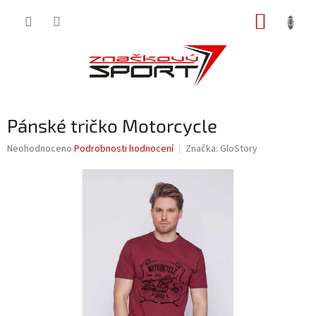
Přejít
NÁKUP
na
obsah
KOŠÍK
Pánské tričko Motorcycle
Průměrné
Neohodnoceno
Podrobnosti hodnocení
Značka:
GloStory
hodnocení
produktu
je
0,0
z
5
hvězdiček.