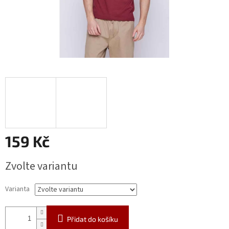
159 Kč
Měrná
Zvolte variantu
cena:
Varianta
Přidat do košíku