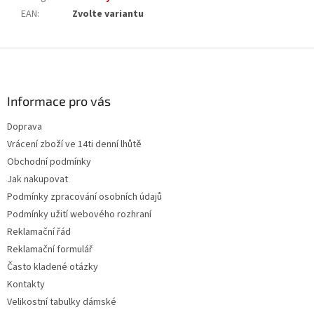
EAN
:
Zvolte variantu
Z
á
p
a
Informace pro vás
t
Doprava
í
Vrácení zboží ve 14ti denní lhůtě
Obchodní podmínky
Jak nakupovat
Podmínky zpracování osobních údajů
Podmínky užití webového rozhraní
Reklamační řád
Reklamační formulář
Často kladené otázky
Kontakty
Velikostní tabulky dámské