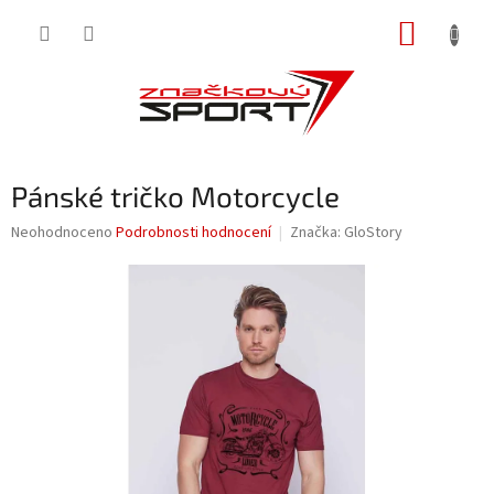
Přejít
NÁKUP
na
obsah
KOŠÍK
Pánské tričko Motorcycle
Průměrné
Neohodnoceno
Podrobnosti hodnocení
Značka:
GloStory
hodnocení
produktu
je
0,0
z
5
hvězdiček.