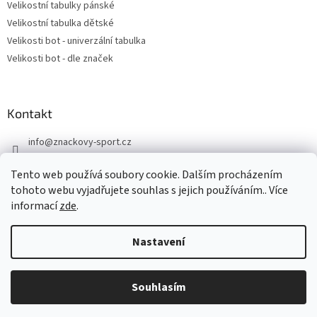
Velikostní tabulky pánské
Velikostní tabulka dětské
Velikosti bot - univerzální tabulka
Velikosti bot - dle značek
Kontakt
info
@
znackovy-sport.cz
https://www.facebook.com/ZnackovySport
Tento web používá soubory cookie. Dalším procházením
tohoto webu vyjadřujete souhlas s jejich používáním.. Více
informací
zde
.
Nastavení
Vytvořil Shoptet
DOVOLENÁ - objednávky přijaté nyní odešleme v pondělí 10.8.
Souhlasím
Copyright 2026
Značkový sport
. Všechna práva vyhrazena.
Děkujeme za pochopení.